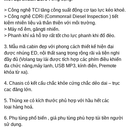
> Công nghệ TCI tăng công suất động cơ tạo lực kéo khoẻ.
> Công nghệ CDRi (Commonrail Diesel Inspection ) tiết
kiệm nhiên liệu và thân thiện với môi trường.
> Máy nổ êm, găngti nhiển.
> Phanh khí xả hỗ trợ rất tốt cho lực phanh khi đổ đèo.
3. Mẫu mã cabin đẹp với phong cách thiết kế hiện đại
được nhúng ED, nội thất sang trọng rộng rãi và tiện nghi
đầy đủ (Volang tay lái được tích hợp các phím điều khiển
đa chức năng,máy lạnh, USB MP3, kính điện, Premote
khóa từ xa).
4. Chasis có kết cấu chắc khỏe cứng chắc dẻo dai – trục
cac đăng lớn.
5. Thùng xe có kích thước phủ hợp với hầu hết các
loại hàng hoá.
6. Phụ tùng phổ biến , giá phụ tùng phù hợp túi tiền người
sử dụng.