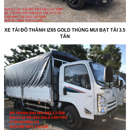
XE TẢI ĐÔ THÀNH IZ65 GOLD THÙNG MUI BẠT TẢI 3.5
TẤN