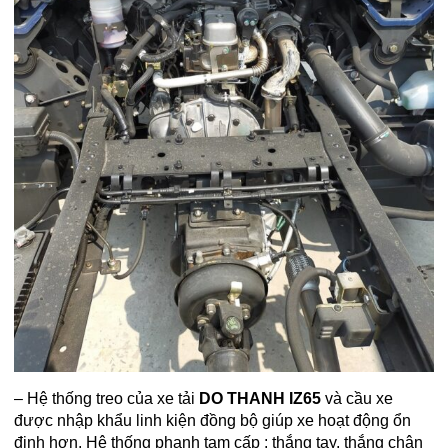
– Hệ thống treo của xe tải
DO THANH IZ65
và cầu xe
được nhập khẩu linh kiện đồng bộ giúp xe hoạt động ổn
định hơn. Hệ thống phanh tam cấp : thắng tay, thắng chân