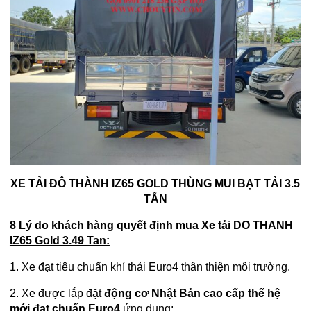
XE TẢI ĐÔ THÀNH IZ65 GOLD THÙNG MUI BẠT TẢI 3.5
TẤN
8 Lý do khách hàng quyết định mua Xe tải DO THANH
IZ65 Gold 3.49 Tan:
1. Xe đạt tiêu chuẩn khí thải Euro4 thân thiện môi trường.
2. Xe được lắp đặt
động cơ Nhật Bản cao cấp thế hệ
mới đạt chuẩn Euro4
ứng dụng: