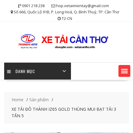
Skip
0901 218 238
hop.xetaimientay@gmail.com
to
Số 666, Quốc Lộ 91B, P. Long Hoà, Q. Bình Thuỷ, TP. Cần Thơ
content
T2-CN
DANH MỤC
Home
Sản phẩm
XE TẢI ĐÔ THÀNH IZ65 GOLD THÙNG MUI BẠT TẢI 3
TẤN 5