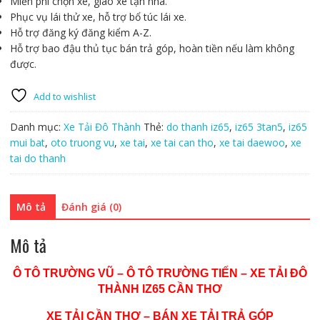
Miễn phí chọn xe, giao xe tận nhà.
Phục vụ lái thử xe, hỗ trợ bổ túc lái xe.
Hỗ trợ đăng ký đăng kiểm A-Z.
Hỗ trợ bao đậu thủ tục bán trả góp, hoàn tiền nếu làm không
được.
Add to wishlist
Danh mục:
Xe Tải Đô Thành
Thẻ:
do thanh iz65
,
iz65 3tan5
,
iz65
mui bat
,
oto truong vu
,
xe tai
,
xe tai can tho
,
xe tai daewoo
,
xe
tai do thanh
Mô tả
Đánh giá (0)
Mô tả
Ô TÔ TRƯỜNG VŨ – Ô TÔ TRƯỜNG TIẾN – XE TẢI ĐÔ
THÀNH IZ65 CẦN THƠ
XE TẢI CẦN THƠ – BÁN XE TẢI TRẢ GÓP