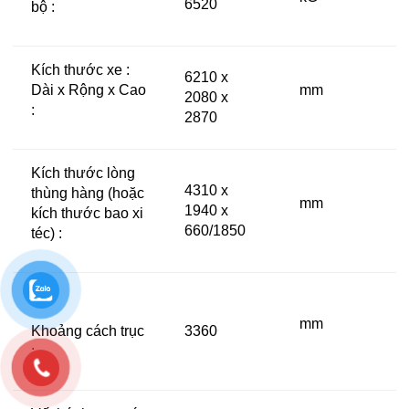
6520
bộ :
Kích thước xe :
6210 x
Dài x Rộng x Cao
mm
2080 x
:
2870
Kích thước lòng
4310 x
thùng hàng (hoặc
mm
1940 x
kích thước bao xi
660/1850
téc) :
mm
Khoảng cách trục
3360
: