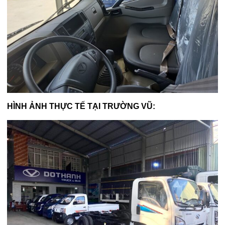
HÌNH ẢNH THỰC TẾ TẠI TRƯỜNG VŨ: