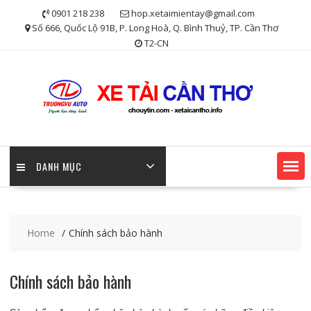
Skip
0901 218 238
hop.xetaimientay@gmail.com
to
Số 666, Quốc Lộ 91B, P. Long Hoà, Q. Bình Thuỷ, TP. Cần Thơ
content
T2-CN
DANH MỤC
Home
Chính sách bảo hành
Chính sách bảo hành