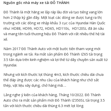
Nguồn gốc nhà máy xe tải ĐÔ THÀNH:
Đô Thành là một hãng xe lắp ráp lâu đời và tạo tiếng vang lớn
hơn 2 thập kỷ gần đây. Một loạt các dòng xe được tung ra thị
trường với các dòng xe nhập khẩu 3 cục của Hyundai Hàn Quốc
như: HD88, HD99, HD72, HD65, HD110s, HD120SL đã ăn sâu
và mang tên tuổi thương hiệu Đô Thành với rất nhiều thế hệ tài
xế.
Năm 2017 Đô Thành Auto với một bước tiến tham vọng mới
trong ngành xe tải. Ra mắt sản phẩm Đô Thành IZ65 tải trọng
3.5 tấn dựa trên kinh nghiệm và lợi thế từ dây chuyền sản xuất từ
Hyundai.
Nhưng với kích thước lọt thùng 4m3, kích thước chiều dài chưa
thể đáp ứng được các nhu cầu của khách hàng như chở sắt
thép, vật liệu xây dựng, chở hàng mã….
Lắng nghe ý kiến của khách hàng, Tháng 10/2022. Đô Thành
Auto cho ra mắt sản phẩm mới Đô Thành IZ350SL tải trọng 3.5
tấn với kích thước chiều dài thùng 6.3 mét lọt lòng.