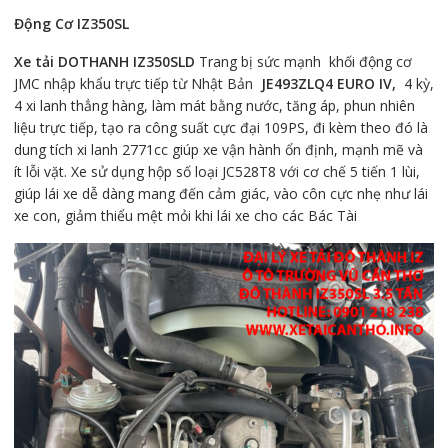
Động Cơ IZ350SL
Xe tải DOTHANH IZ350SLD
Trang bị sức mạnh khối động cơ
JMC nhập khẩu trực tiếp từ Nhật Bản
JE493ZLQ4 EURO IV,
4 kỳ,
4 xi lanh thẳng hàng, làm mát bằng nước, tăng áp, phun nhiên
liệu trực tiếp, tạo ra công suất cực đại 109PS, đi kèm theo đó là
dung tích xi lanh 2771cc giúp xe vận hành ổn định, mạnh mẽ và
ít lỗi vặt. Xe sử dụng hộp số loại JC528T8 với cơ chế 5 tiến 1 lùi,
giúp lái xe dễ dàng mang đến cảm giác, vào côn cực nhẹ như lái
xe con, giảm thiểu mệt mỏi khi lái xe cho các Bác Tài