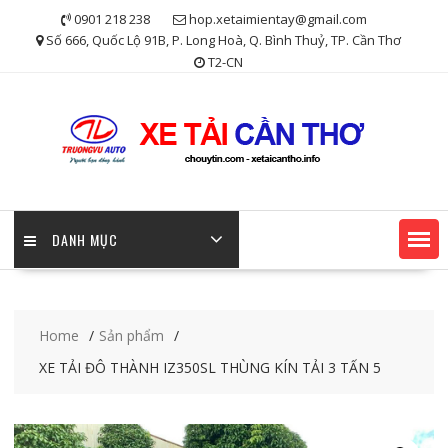
Skip
0901 218 238
hop.xetaimientay@gmail.com
to
Số 666, Quốc Lộ 91B, P. Long Hoà, Q. Bình Thuỷ, TP. Cần Thơ
content
T2-CN
DANH MỤC
Home
Sản phẩm
XE TẢI ĐÔ THÀNH IZ350SL THÙNG KÍN TẢI 3 TẤN 5