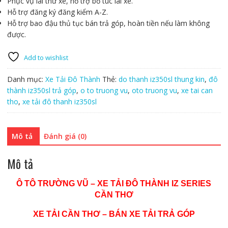
Phục vụ lái thử xe, hỗ trợ bổ túc lái xe.
Hỗ trợ đăng ký đăng kiểm A-Z.
Hỗ trợ bao đậu thủ tục bán trả góp, hoàn tiền nếu làm không
được.
Add to wishlist
Danh mục:
Xe Tải Đô Thành
Thẻ:
do thanh iz350sl thung kin
,
đô
thành iz350sl trả góp
,
o to truong vu
,
oto truong vu
,
xe tai can
tho
,
xe tải đô thanh iz350sl
Mô tả
Đánh giá (0)
Mô tả
Ô TÔ TRƯỜNG VŨ – XE TẢI ĐÔ THÀNH IZ SERIES
CẦN THƠ
XE TẢI CẦN THƠ – BÁN XE TẢI TRẢ GÓP