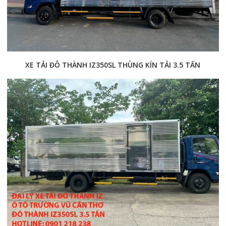
XE TẢI ĐÔ THÀNH IZ350SL THÙNG KÍN TẢI 3.5 TẤN