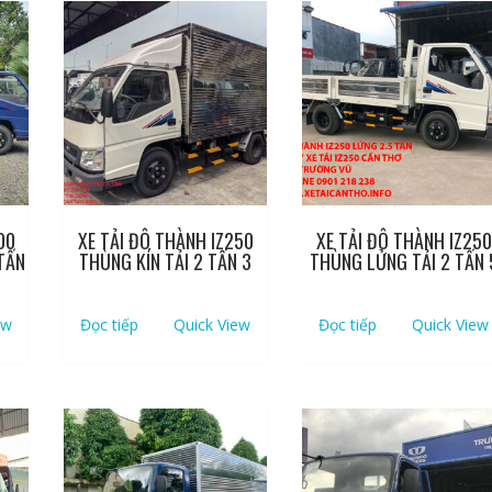
00
XE TẢI ĐÔ THÀNH IZ250
XE TẢI ĐÔ THÀNH IZ250
TẤN
THÙNG KÍN TẢI 2 TẤN 3
THÙNG LỬNG TẢI 2 TẤN 
ew
Đọc tiếp
Quick View
Đọc tiếp
Quick View