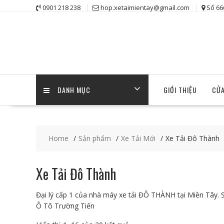
Skip
0901 218 238
hop.xetaimientay@gmail.com
Số 66
to
content
DANH MỤC
GIỚI THIỆU
CỬA
Home
Sản phẩm
Xe Tải Mới
Xe Tải Đô Thành
Xe Tải Đô Thành
Đại lý cấp 1 của nhà máy xe tải ĐÔ THÀNH tại Miền Tây
Ô Tô Trường Tiến