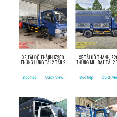
XE TẢI ĐÔ THÀNH IZ200
XE TẢI ĐÔ THÀNH IZ2
THÙNG LỬNG TẢI 2 TẤN 2
THÙNG MUI BẠT TẢI 2 
Đọc tiếp
Quick View
Đọc tiếp
Quick Vi