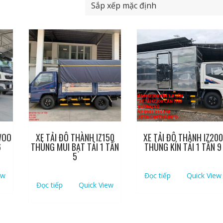
WOO
XE TẢI ĐÔ THÀNH IZ150
XE TẢI ĐÔ THÀNH IZ200
6
THÙNG MUI BẠT TẢI 1 TẤN
THÙNG KÍN TẢI 1 TẤN 9
5
ew
Đọc tiếp
Quick View
Đọc tiếp
Quick View