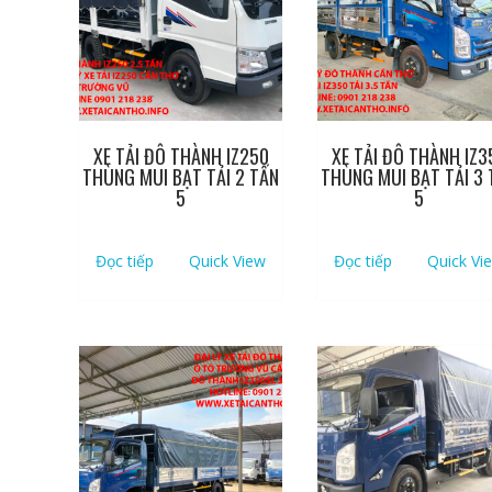
XE TẢI ĐÔ THÀNH IZ250
XE TẢI ĐÔ THÀNH IZ3
THÙNG MUI BẠT TẢI 2 TẤN
THÙNG MUI BẠT TẢI 3 
5
5
Đọc tiếp
Quick View
Đọc tiếp
Quick Vi