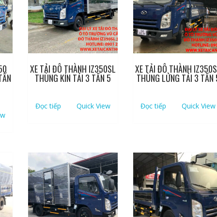
50
XE TẢI ĐÔ THÀNH IZ350SL
XE TẢI ĐÔ THÀNH IZ350
TẤN
THÙNG KÍN TẢI 3 TẤN 5
THÙNG LỬNG TẢI 3 TẤN 
Đọc tiếp
Quick View
Đọc tiếp
Quick View
ew