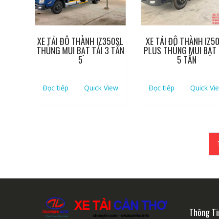
XE TẢI ĐÔ THÀNH IZ350SL
XE TẢI ĐÔ THÀNH IZ5
THÙNG MUI BẠT TẢI 3 TẤN
PLUS THÙNG MUI BẠT 
5
5 TẤN
Đọc tiếp
Quick View
Đọc tiếp
Quick Vi
Thông Ti