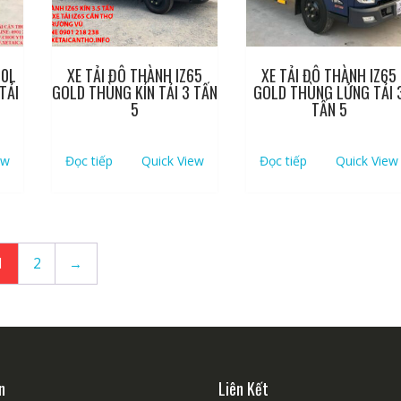
00L
XE TẢI ĐÔ THÀNH IZ65
XE TẢI ĐÔ THÀNH IZ65
TẢI
GOLD THÙNG KÍN TẢI 3 TẤN
GOLD THÙNG LỬNG TẢI 
5
TẤN 5
ew
Đọc tiếp
Quick View
Đọc tiếp
Quick View
1
2
→
n
Liên Kết