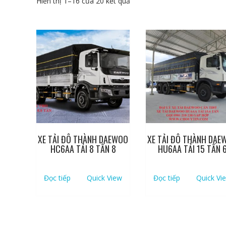
Hiển thị 1–16 của 20 kết quả
XE TẢI ĐÔ THÀNH DAEWOO
XE TẢI ĐÔ THÀNH DAE
HC6AA TẢI 8 TẤN 8
HU6AA TẢI 15 TẤN 
Đọc tiếp
Quick View
Đọc tiếp
Quick Vi