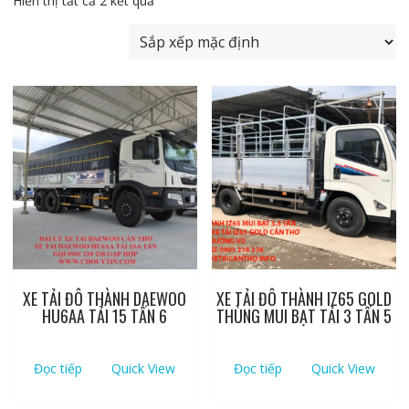
Hiển thị tất cả 2 kết quả
XE TẢI ĐÔ THÀNH DAEWOO
XE TẢI ĐÔ THÀNH IZ65 GOLD
HU6AA TẢI 15 TẤN 6
THÙNG MUI BẠT TẢI 3 TẤN 5
Đọc tiếp
Quick View
Đọc tiếp
Quick View