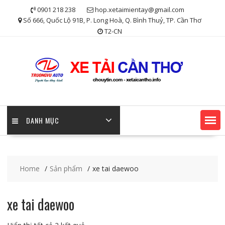
Skip
0901 218 238
hop.xetaimientay@gmail.com
to
Số 666, Quốc Lộ 91B, P. Long Hoà, Q. Bình Thuỷ, TP. Cần Thơ
content
T2-CN
DANH MỤC
Home
Sản phẩm
xe tai daewoo
xe tai daewoo