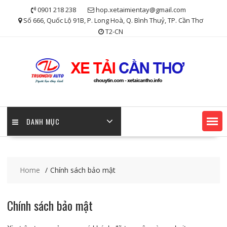
Skip
0901 218 238
hop.xetaimientay@gmail.com
to
Số 666, Quốc Lộ 91B, P. Long Hoà, Q. Bình Thuỷ, TP. Cần Thơ
content
T2-CN
DANH MỤC
Home
Chính sách bảo mật
Chính sách bảo mật