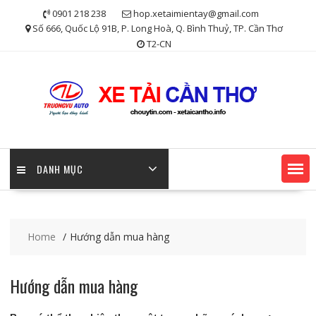
Skip
0901 218 238
hop.xetaimientay@gmail.com
to
Số 666, Quốc Lộ 91B, P. Long Hoà, Q. Bình Thuỷ, TP. Cần Thơ
content
T2-CN
DANH MỤC
Home
Hướng dẫn mua hàng
Hướng dẫn mua hàng