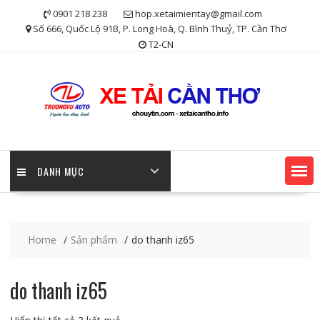
Skip
0901 218 238
hop.xetaimientay@gmail.com
to
Số 666, Quốc Lộ 91B, P. Long Hoà, Q. Bình Thuỷ, TP. Cần Thơ
content
T2-CN
DANH MỤC
Home
Sản phẩm
do thanh iz65
do thanh iz65