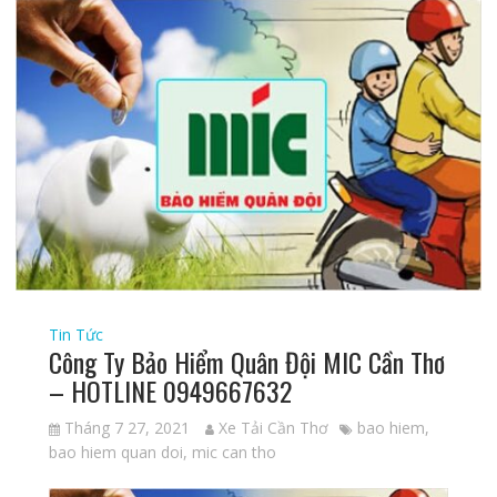
Tin Tức
Công Ty Bảo Hiểm Quân Đội MIC Cần Thơ
– HOTLINE 0949667632
Tháng 7 27, 2021
Xe Tải Cần Thơ
bao hiem
,
bao hiem quan doi
,
mic can tho