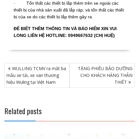
· Tổn thất các thiết bị lắp thêm trên xe ngoài các
thiết bị của nhà sản xuất đã lắp ráp, và tổn thất các thiết
bị của xe do các thiết bị lắp thêm gây ra.
ĐỂ BIẾT THÊM THÔNG TIN VÀ BẢO HIỂM XIN VUI
LONG LIÊN HỆ HOTLINE: 0949667632 (CHỊ HUỆ)
Điều
WULLING TCMV ra mắt ba
TẶNG PHIẾU BẢO DƯỠNG
hướng
mẫu xe tải, xe van thương
CHO KHÁCH HÀNG THÂN
bài
hiệu Wuling tại Việt Nam
THIẾT
viết
Related posts