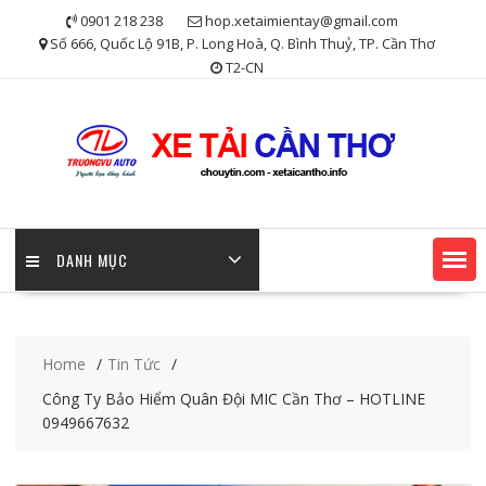
Skip
0901 218 238
hop.xetaimientay@gmail.com
to
Số 666, Quốc Lộ 91B, P. Long Hoà, Q. Bình Thuỷ, TP. Cần Thơ
content
T2-CN
DANH MỤC
Home
Tin Tức
Công Ty Bảo Hiểm Quân Đội MIC Cần Thơ – HOTLINE
0949667632