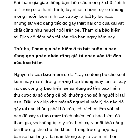
Khi tham gia giao thông bạn luôn cầu mong 2 chữ “bình
an” trong suốt hành trình, tuy nhiên những sự cố không
mong muốn luôn rình rập và xảy ra bất kỳ lúc nào,
những sự việc đáng tiếc đó gây thiệt hại cho của cải vật
chất cũng như người ngồi trên xe. Tham gia bảo hiểm
tại Pjico để đảm bảo tài sản của bạn ngay hôm nay.
Thứ ba, Tham gia bảo hiểm ô tô bắt buộc là bạn
đang góp phần nhân rộng giá trị nhân văn tốt đẹp
của bảo hiểm.
Nguyên lý của
bảo hiểm
đó là “Lấy số đông bù cho số ít
kém may mắn”, trong trường hợp không may tai nạn xảy
ra, các công ty bảo hiểm sẽ sử dụng số tiền bảo hiểm
thu được từ số đông để bồi thường cho số ít người bị tai
nạn. Điều đó giúp cho một số người vì một lý do nào đó
gây tai nạn không phải bỏ trốn, có trách nhiệm với tai
nạn đã xảy ra theo mức trách nhiệm của bảo hiểm đã
tham gia, và không bị truy cứu hình sự vì mất khả năng
bồi thường cho chủ thể khác. Trong trường hợp này
bạn sẽ hài lòng vì tai nạn không xảy ra với mình bên