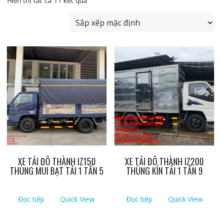
Hiển thị tất cả 11 kết quả
XE TẢI ĐÔ THÀNH IZ150
XE TẢI ĐÔ THÀNH IZ200
THÙNG MUI BẠT TẢI 1 TẤN 5
THÙNG KÍN TẢI 1 TẤN 9
Đọc tiếp
Quick View
Đọc tiếp
Quick View