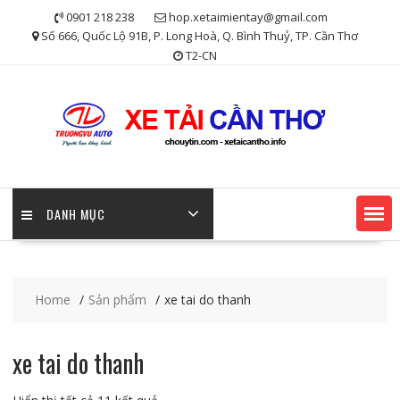
Skip
0901 218 238
hop.xetaimientay@gmail.com
to
Số 666, Quốc Lộ 91B, P. Long Hoà, Q. Bình Thuỷ, TP. Cần Thơ
content
T2-CN
DANH MỤC
Home
Sản phẩm
xe tai do thanh
xe tai do thanh