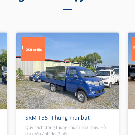
$
$
230 triệu
SRM T35- Thùng mui bạt
Quy cách đóng thùng chuẩn nhà máy. Hỗ
trợ mở cánh dơi 2 bên.