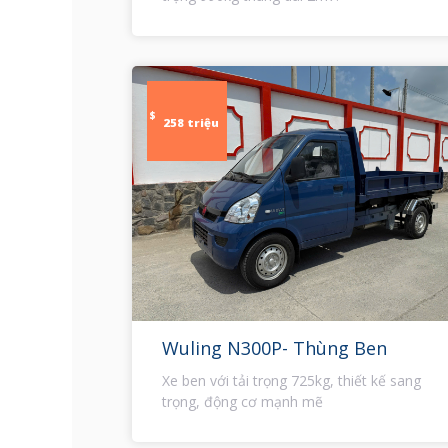
$
258 triệu
Wuling N300P- Thùng Ben
Xe ben với tải trọng 725kg, thiết kế sang
trọng, động cơ mạnh mẽ