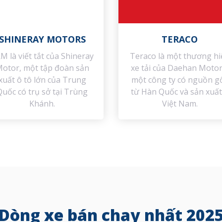
SHINERAY MOTORS
TERACO
M là viết tắt của Shineray
Teraco là một thương hi
otor, một tập đoàn sản
xe tải của Daehan Motor
xuất ô tô lớn của Trung
một công ty có nguồn g
Quốc có trụ sở tại Trùng
từ Hàn Quốc và sản xuất
Khánh.
Việt Nam.
Dòng xe bán chạy nhất 202