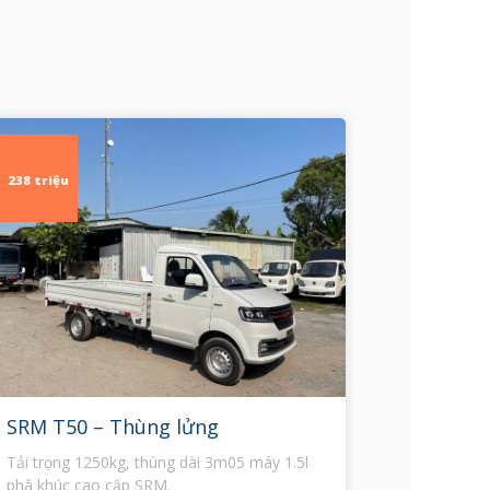
238 triệu
SRM T50 – Thùng lửng
Tải trọng 1250kg, thùng dài 3m05 máy 1.5l
phâ khúc cao cấp SRM.