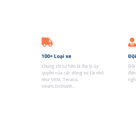
100+ Loại xe
Đội
Chúng tôi tự hào là đại lý ủy
Đội
quyền của các dòng xe tải nhỏ
đến
như SRM, Teraco,
ngh
Veam,Dothanh…