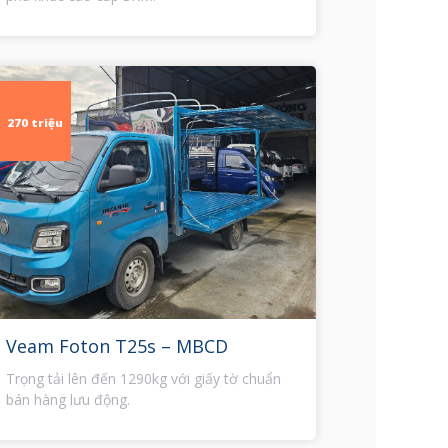
270 triệu
Veam Foton T25s – MBCD
Trọng tải lên đến 1290kg với giấy tờ chuẩn
bán hàng lưu động.