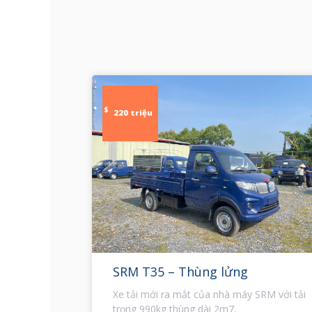
$
220 triệu
SRM T35 – Thùng lửng
Xe tải mới ra mắt của nhà máy SRM với tải
trọng 990kg thùng dài 2m7.