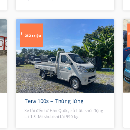
$
$
232 triệu
Tera 100s – Thùng lửng
Xe tải đến từ Hàn Quốc, sở hữu khối động
cơ 1.3l Mitshubishi tải 990 kg.