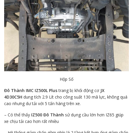
Hộp Số
Đô Thành IMC IZ500L Plus
trang bị khối động cơ
JX
4D30C5H
dung tích 2.9 Lít cho công suất 130 mã lực, không quá
cao nhưng dư tải với 5 tấn hàng trên xe.
– Có thể thấy
IZ500 Đô Thành
sử dụng cầu lớn hơn IZ65 giúp
xe chịu tải cao hơn rất nhiều
– Hệ thống giảm chấn gồm nhíp lá 2 tầng kết hợp ống giảm chấn