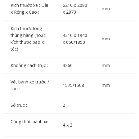
Kích thước xe : Dài
6210 x 2080
mm
x Rộng x Cao :
x 2870
Kích thước lòng
thùng hàng (hoặc
4310 x 1940
mm
kích thước bao xi
x 660/1850
téc) :
Khoảng cách trục :
3360
mm
Vết bánh xe trước /
1575/1508
mm
sau :
Số trục :
2
Công thức bánh xe
4 x 2
: