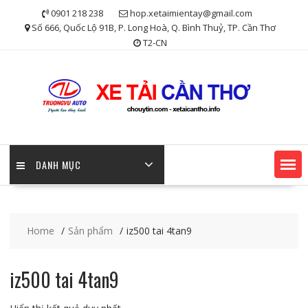
Skip
0901 218 238
hop.xetaimientay@gmail.com
to
Số 666, Quốc Lộ 91B, P. Long Hoà, Q. Bình Thuỷ, TP. Cần Thơ
content
T2-CN
DANH MỤC
Home
Sản phẩm
iz500 tai 4tan9
iz500 tai 4tan9