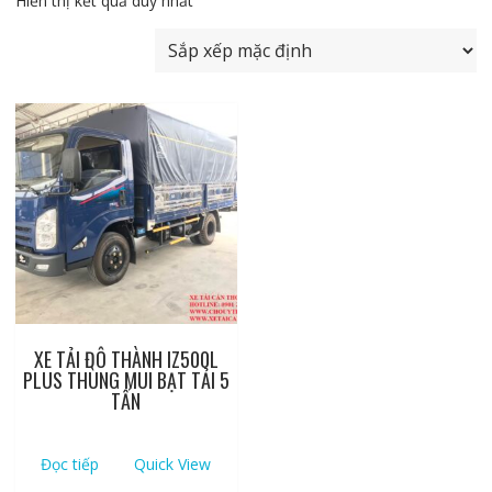
Hiển thị kết quả duy nhất
XE TẢI ĐÔ THÀNH IZ500L
PLUS THÙNG MUI BẠT TẢI 5
TẤN
Đọc tiếp
Quick View