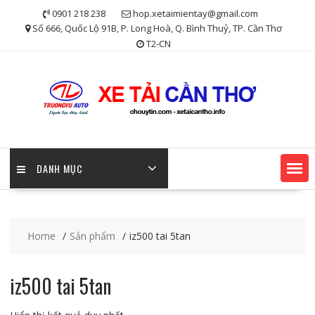
Skip
0901 218 238
hop.xetaimientay@gmail.com
to
Số 666, Quốc Lộ 91B, P. Long Hoà, Q. Bình Thuỷ, TP. Cần Thơ
content
T2-CN
DANH MỤC
Home
Sản phẩm
iz500 tai 5tan
iz500 tai 5tan