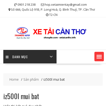
Skip
0901 218 238
hop.xetaimientay@gmail.com
to
Số 666, Quốc Lộ 91B, P. Long Hoà, Q. Bình Thuỷ, TP. Cần Thơ
content
T2-CN
DANH MỤC
Home
Sản phẩm
iz500l mui bat
iz500l mui bat