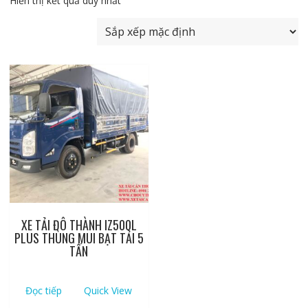
Hiển thị kết quả duy nhất
XE TẢI ĐÔ THÀNH IZ500L
PLUS THÙNG MUI BẠT TẢI 5
TẤN
Đọc tiếp
Quick View