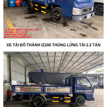
XE TẢI ĐÔ THÀNH IZ200 THÙNG LỬNG TẢI 2.2 TẤN