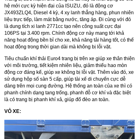
hệ mới cực kỳ hiện đại của ISUZU, đó là động cơ
JX493ZLQ4, Diesel 4 kỳ, 4 xy lanh thẳng hàng, phun nhiên
liệu trực tiếp, làm mát bằng nước, tăng áp. Đi cùng với đó
là dung tích xi lanh 2771cc tạo nên công suất cực đại
106PS tại 3.400 rpm. Chính động cơ này mang tới khả
năng hoạt động bền bỉ cho xe, khả năng tải hàng tốt, có thể
hoạt động trong thời gian dài mà không bị lỗi vặt.
Tiêu chuẩn khí thải Euro4 trang bị trên xe giúp xe thân thiện
với môi trường, tiết kiệm nhiên liệu, giảm thiểu hao mòn
động cơ đáng kể, giúp xe không bị lỗi vặt. Thêm vào đó, xe
sử dụng hộp số sàn 5 cấp, giúp tài xế di chuyển cực dễ
dàng trên mọi cung đường. Hệ thống an toàn của xe thì có
phanh chính dạng tang trống, phanh đỗ cơ khí và đặc biệt
là có trang bị phanh khí xả, giúp đổ đèo an toàn.
VỎ XE: