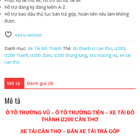
Phục vụ lái thử xe, hỗ trợ bổ túc lái xe.
Hỗ trợ đăng ký đăng kiểm A-Z.
Hỗ trợ bao đậu thủ tục bán trả góp, hoàn tiền nếu làm không
được.
Add to wishlist
Danh mục:
Xe Tải Đô Thành
Thẻ:
do thanh iz can tho
,
iz200
,
iz200 1tan9
,
iz200 2tan
,
iz200 thung lung
,
oto truong vu
,
xe tai
can tho
Mô tả
Đánh giá (0)
Mô tả
Ô TÔ TRƯỜNG VŨ – Ô TÔ TRƯỜNG TIẾN – XE TẢI ĐÔ
THÀNH IZ200 CẦN THƠ
XE TẢI CẦN THƠ – BÁN XE TẢI TRẢ GÓP