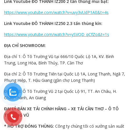
Link Youtube ĐÔ THÀNH IZ200 2 tấn thùng mui bạt:
https://www.youtube.com/watch?v=uvy3vUdP1A0&t=4s
Link Youtube ĐÔ THÀNH IZ250 2.3 tấn thùng kín:
https://www.youtube.com/watch?v=ySVQD_qCfZo&t=1s
ĐỊA CHỈ SHOWROOM:
Địa chỉ 1: Ô Tô Trường Vũ tại 666/10 Quốc Lộ 1A, KV. Bình
Trung, Long Hòa, Bình Thủy, TP. Cần Thơ
Địa chỉ 2: Ô Tô Trường Tiến tại Quốc Lộ 1A, Long Thạnh, Ngã 7,
Phụng Hiệp, T. Hậu Giang (gần chợ Long Thạnh)
Địa chỉ 3: Ô Tô Trường Vũ 2 tại Quốc Lộ 91, TT. An Châu, H.
Châu Thành, An Giang
ĐẠI LÝ BÁN XE TẢI CHÍNH HÃNG – XE TẢI CẦN THƠ – Ô TÔ
TRƯỜNG VŨ
* HỖ TRỢ ĐÓNG THÙNG:
Công ty chúng tôi có xưởng sản xuất