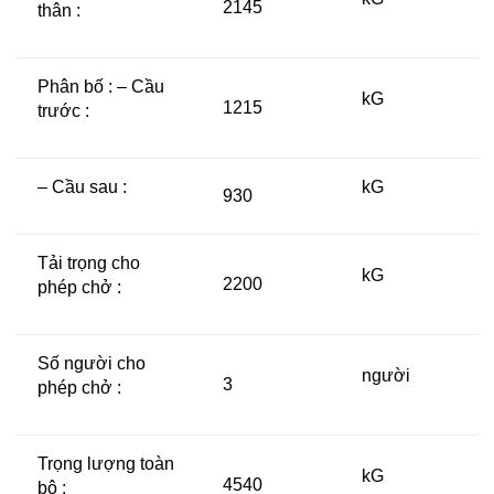
2145
thân :
Phân bố : – Cầu
kG
1215
trước :
– Cầu sau :
kG
930
Tải trọng cho
kG
2200
phép chở :
Số người cho
người
3
phép chở :
Trọng lượng toàn
kG
4540
bộ :