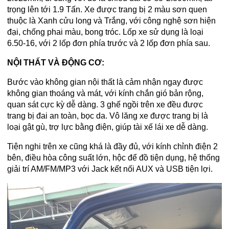
trọng lên tới 1.9 Tấn. Xe được trang bị 2 màu sơn quen
thuộc là Xanh cửu long và Trắng, với công nghệ sơn hiện
đại, chống phai màu, bong tróc. Lốp xe sử dụng là loại
6.50-16, với 2 lốp đơn phía trước và 2 lốp đơn phía sau.
NỘI THẤT VÀ ĐỘNG CƠ:
Bước vào không gian nội thất là cảm nhận ngay được
không gian thoáng và mát, với kính chắn gió bản rộng,
quan sát cực kỳ dễ dàng. 3 ghế ngồi trên xe đều được
trang bị đai an toàn, bọc da. Vô lăng xe được trang bị là
loại gật gù, trợ lực bằng điện, giúp tài xế lái xe dễ dàng.
Tiện nghi trên xe cũng khá là đầy đủ, với kính chỉnh điện 2
bên, điều hòa công suất lớn, hộc để đồ tiện dụng, hệ thống
giải trí AM/FM/MP3 với Jack kết nối AUX và USB tiện lợi.