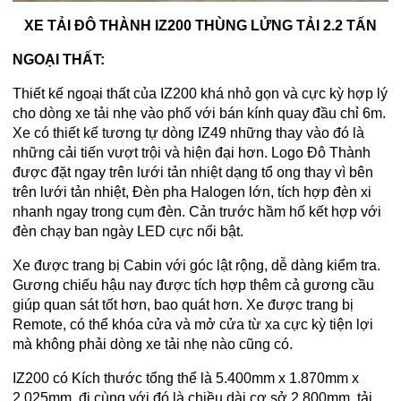
XE TẢI ĐÔ THÀNH IZ200 THÙNG LỬNG TẢI 2.2 TẤN
NGOẠI THẤT:
Thiết kế ngoại thất của IZ200 khá nhỏ gọn và cực kỳ hợp lý
cho dòng xe tải nhẹ vào phố với bán kính quay đầu chỉ 6m.
Xe có thiết kế tương tự dòng IZ49 những thay vào đó là
những cải tiến vượt trội và hiện đại hơn. Logo Đô Thành
được đặt ngay trên lưới tản nhiệt dạng tổ ong thay vì bên
trên lưới tản nhiệt, Đèn pha Halogen lớn, tích hợp đèn xi
nhanh ngay trong cụm đèn. Cản trước hầm hố kết hợp với
đèn chạy ban ngày LED cực nổi bật.
Xe được trang bị Cabin với góc lật rộng, dễ dàng kiểm tra.
Gương chiếu hậu nay được tích hợp thêm cả gương cầu
giúp quan sát tốt hơn, bao quát hơn. Xe được trang bị
Remote, có thể khóa cửa và mở cửa từ xa cực kỳ tiện lợi
mà không phải dòng xe tải nhẹ nào cũng có.
IZ200 có Kích thước tổng thể là 5.400mm x 1.870mm x
2.025mm, đi cùng với đó là chiều dài cơ sở 2.800mm, tải