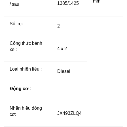
mm
1385/1425
/ sau :
Số trục :
2
Công thức bánh
4 x 2
xe :
Loại nhiên liệu :
Diesel
Động cơ :
Nhãn hiệu động
JX493ZLQ4
cơ: