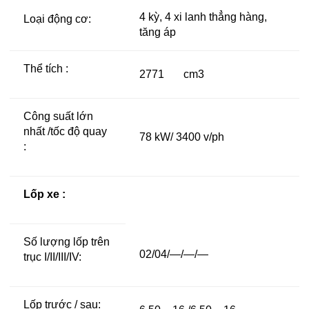
4 kỳ, 4 xi lanh thẳng hàng,
Loại động cơ:
tăng áp
Thể tích :
2771 cm3
Công suất lớn
nhất /tốc độ quay
78 kW/ 3400 v/ph
:
Lốp xe :
Số lượng lốp trên
02/04/—/—/—
trục I/II/III/IV:
Lốp trước / sau: