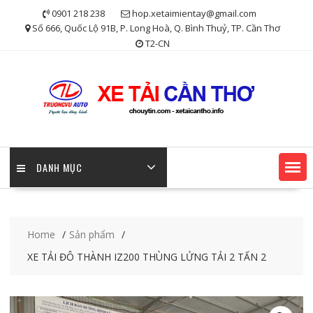
Skip
0901 218 238
hop.xetaimientay@gmail.com
to
Số 666, Quốc Lộ 91B, P. Long Hoà, Q. Bình Thuỷ, TP. Cần Thơ
content
T2-CN
DANH MỤC
Home
Sản phẩm
XE TẢI ĐÔ THÀNH IZ200 THÙNG LỬNG TẢI 2 TẤN 2