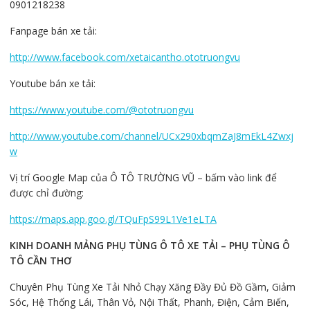
0901218238
Fanpage bán xe tải:
http://www.facebook.com/xetaicantho.ototruongvu
Youtube bán xe tải:
https://www.youtube.com/@ototruongvu
http://www.youtube.com/channel/UCx290xbqmZaJ8mEkL4Zwxj
w
Vị trí Google Map của Ô TÔ TRƯỜNG VŨ – bấm vào link để
được chỉ đường:
https://maps.app.goo.gl/TQuFpS99L1Ve1eLTA
KINH DOANH MẢNG PHỤ TÙNG Ô TÔ XE TẢI – PHỤ TÙNG Ô
TÔ CẦN THƠ
Chuyên Phụ Tùng Xe Tải Nhỏ Chạy Xăng Đầy Đủ Đồ Gầm, Giảm
Sóc, Hệ Thống Lái, Thân Vỏ, Nội Thất, Phanh, Điện, Cảm Biến,