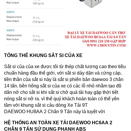
TỔNG THỂ KHUNG SẮT SI CỦA XE
Sắt si của của xe được tôi từ thép chất lượng cao theo tiêu
chuẩn hàng đầu thế giới, với sắt si dày dặn và cứng cáp,
tiền thân của sắt si này là sắt si phiên bản daewoo 3 chân
14 tấn. bên hông sắt si của xe có các lỗ nhỏ nhằm tạo độ
dãn nở cho sắt si khi sắt si chở quá tải hay gặp thời tiết
nóng sắt si nở ra. vì thế quý khách hoàn toàn có thể yên
tâm với khung sắt si cảu dòng Xe Tải 9T
DAEWOO HU8AA 2 Chân 9 Tấn này là tuyệt vời
HỆ THỐNG AN TOÀN XE TẢI
DAEWOO HC6AA
2
CHÂN 9 TẤN SỬ DỤNG
PHANH ABS