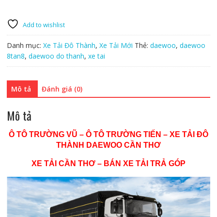
Add to wishlist
Danh mục:
Xe Tải Đô Thành
,
Xe Tải Mới
Thẻ:
daewoo
,
daewoo
8tan8
,
daewoo do thanh
,
xe tai
Mô tả
Đánh giá (0)
Mô tả
Ô TÔ TRƯỜNG VŨ – Ô TÔ TRƯỜNG TIẾN – XE TẢI ĐÔ
THÀNH DAEWOO CẦN THƠ
XE TẢI CẦN THƠ – BÁN XE TẢI TRẢ GÓP