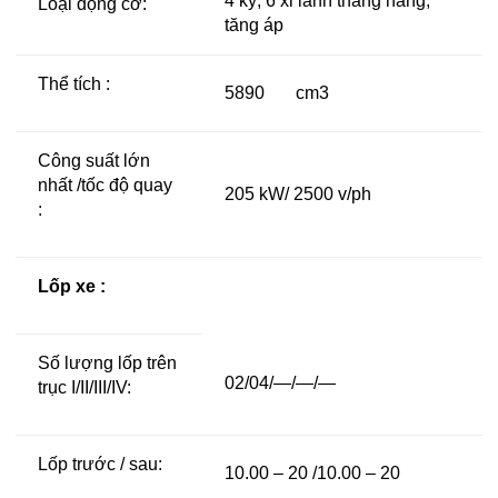
4 kỳ, 6 xi lanh thẳng hàng,
Loại động cơ:
tăng áp
Thể tích :
5890 cm3
Công suất lớn
nhất /tốc độ quay
205 kW/ 2500 v/ph
:
Lốp xe :
Số lượng lốp trên
02/04/—/—/—
trục I/II/III/IV:
Lốp trước / sau:
10.00 – 20 /10.00 – 20