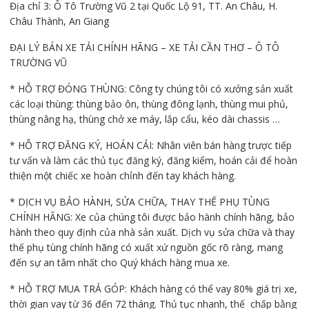
Địa chỉ 3: Ô Tô Trường Vũ 2 tại Quốc Lộ 91, TT. An Châu, H.
Châu Thành, An Giang
ĐẠI LÝ BÁN XE TẢI CHÍNH HÃNG – XE TẢI CẦN THƠ – Ô TÔ
TRƯỜNG VŨ
* HỖ TRỢ ĐÓNG THÙNG: Công ty chúng tôi có xưởng sản xuất
các loại thùng: thùng bảo ôn, thùng đông lạnh, thùng mui phủ,
thùng nâng hạ, thùng chở xe máy, lắp cẩu, kéo dài chassis …
* HỖ TRỢ ĐĂNG KÝ, HOÁN CẢI: Nhân viên bán hàng trược tiếp
tư vấn và làm các thủ tục đăng ký, đăng kiểm, hoán cải để hoàn
thiện một chiếc xe hoàn chỉnh đến tay khách hàng.
* DỊCH VỤ BẢO HÀNH, SỬA CHỮA, THAY THẾ PHỤ TÙNG
CHÍNH HÃNG: Xe của chúng tôi được bảo hành chính hãng, bảo
hành theo quy định của nhà sản xuất. Dịch vụ sửa chữa và thay
thế phụ tùng chính hãng có xuất xứ nguồn gốc rõ ràng, mang
đến sự an tâm nhất cho Quý khách hàng mua xe.
* HỖ TRỢ MUA TRẢ GÓP: Khách hàng có thể vay 80% giá trị xe,
thời gian vay từ 36 đến 72 tháng. Thủ tục nhanh, thế chấp bằng