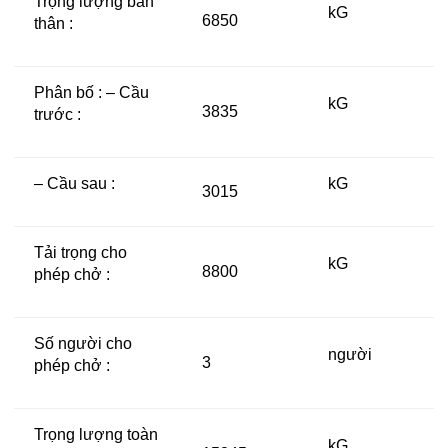
Trọng lượng bản
kG
6850
thân :
Phân bố : – Cầu
kG
3835
trước :
– Cầu sau :
kG
3015
Tải trọng cho
kG
8800
phép chở :
Số người cho
người
3
phép chở :
Trọng lượng toàn
kG