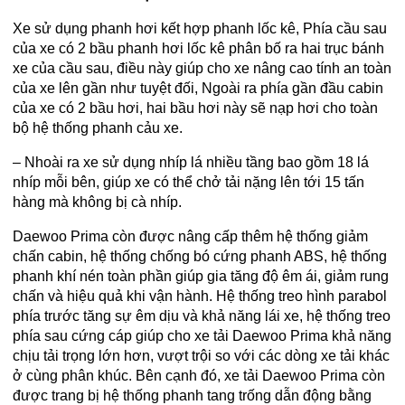
Xe sử dụng phanh hơi kết hợp phanh lốc kê, Phía cầu sau
của xe có 2 bầu phanh hơi lốc kê phân bố ra hai trục bánh
xe của cầu sau, điều này giúp cho xe nâng cao tính an toàn
của xe lên gần như tuyệt đối, Ngoài ra phía gần đầu cabin
của xe có 2 bầu hơi, hai bầu hơi này sẽ nạp hơi cho toàn
bộ hệ thống phanh cảu xe.
– Nhoài ra xe sử dụng nhíp lá nhiều tầng bao gồm 18 lá
nhíp mỗi bên, giúp xe có thể chở tải nặng lên tới 15 tấn
hàng mà không bị cà nhíp.
Daewoo Prima còn được nâng cấp thêm hệ thống giảm
chấn cabin, hệ thống chống bó cứng phanh ABS, hệ thống
phanh khí nén toàn phần giúp gia tăng độ êm ái, giảm rung
chấn và hiệu quả khi vận hành. Hệ thống treo hình parabol
phía trước tăng sự êm dịu và khả năng lái xe, hệ thống treo
phía sau cứng cáp giúp cho xe tải Daewoo Prima khả năng
chịu tải trọng lớn hơn, vượt trội so với các dòng xe tải khác
ở cùng phân khúc. Bên cạnh đó, xe tải Daewoo Prima còn
được trang bị hệ thống phanh tang trống dẫn động bằng