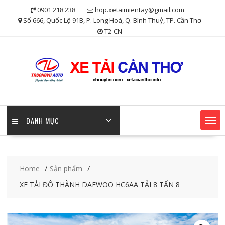
Skip
0901 218 238
hop.xetaimientay@gmail.com
to
Số 666, Quốc Lộ 91B, P. Long Hoà, Q. Bình Thuỷ, TP. Cần Thơ
content
T2-CN
DANH MỤC
Home
Sản phẩm
XE TẢI ĐÔ THÀNH DAEWOO HC6AA TẢI 8 TẤN 8