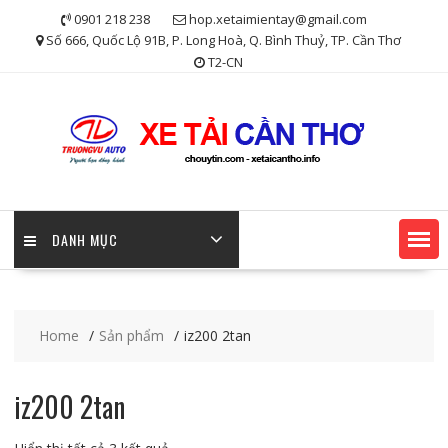
Skip
0901 218 238
hop.xetaimientay@gmail.com
to
Số 666, Quốc Lộ 91B, P. Long Hoà, Q. Bình Thuỷ, TP. Cần Thơ
content
T2-CN
DANH MỤC
Home
Sản phẩm
iz200 2tan
iz200 2tan