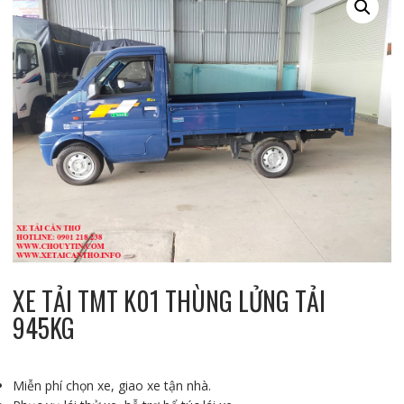
XE TẢI TMT K01 THÙNG LỬNG TẢI
945KG
Miễn phí chọn xe, giao xe tận nhà.