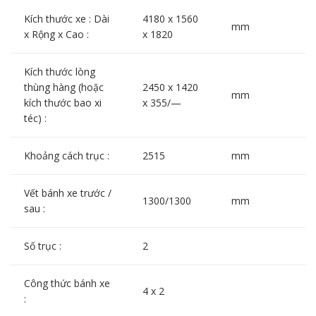
Kích thước xe : Dài
4180 x 1560
mm
x Rộng x Cao :
x 1820
Kích thước lòng
thùng hàng (hoặc
2450 x 1420
mm
kích thước bao xi
x 355/—
téc) :
Khoảng cách trục :
2515
mm
Vết bánh xe trước /
1300/1300
mm
sau :
Số trục :
2
Công thức bánh xe
4 x 2
: