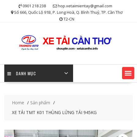
Skip
0901 218 238
hop.xetaimientay@gmail.com
to
Số 666, Quốc Lộ 91B, P. Long Hoà, Q. Bình Thuỷ, TP. Cần Thơ
content
T2-CN
DANH MỤC
Home
Sản phẩm
XE TẢI TMT K01 THÙNG LỬNG TẢI 945KG