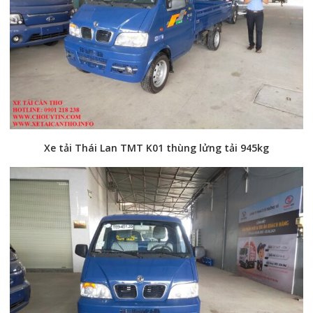
Xe tải Thái Lan TMT K01 thùng lửng tải 945kg