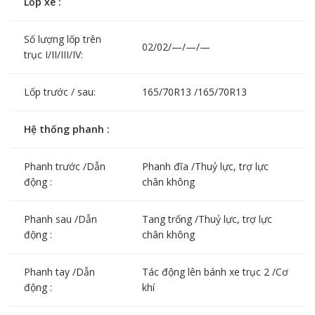
Lốp xe :
Số lượng lốp trên
02/02/—/—/—
trục I/II/III/IV:
Lốp trước / sau:
165/70R13 /165/70R13
Hệ thống phanh :
Phanh trước /Dẫn
Phanh đĩa /Thuỷ lực, trợ lực
động :
chân không
Phanh sau /Dẫn
Tang trống /Thuỷ lực, trợ lực
động :
chân không
Phanh tay /Dẫn
Tác động lên bánh xe trục 2 /Cơ
động :
khí