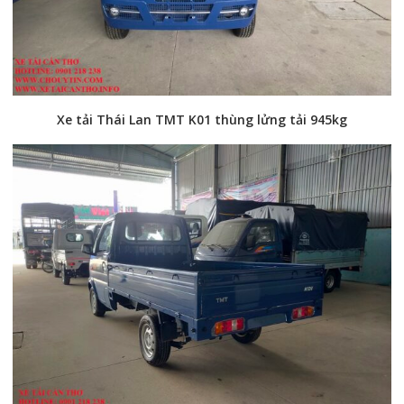
Xe tải Thái Lan TMT K01 thùng lửng tải 945kg