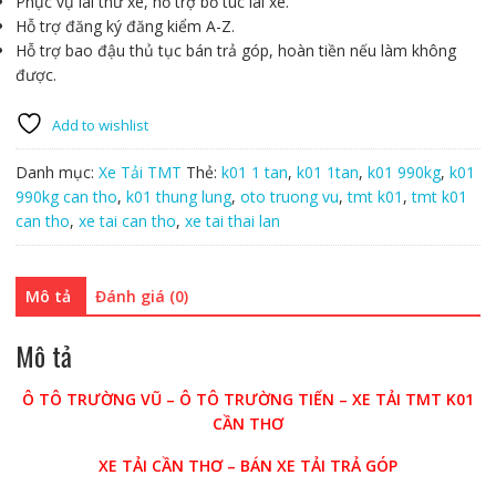
Phục vụ lái thử xe, hỗ trợ bổ túc lái xe.
Hỗ trợ đăng ký đăng kiểm A-Z.
Hỗ trợ bao đậu thủ tục bán trả góp, hoàn tiền nếu làm không
được.
Add to wishlist
Danh mục:
Xe Tải TMT
Thẻ:
k01 1 tan
,
k01 1tan
,
k01 990kg
,
k01
990kg can tho
,
k01 thung lung
,
oto truong vu
,
tmt k01
,
tmt k01
can tho
,
xe tai can tho
,
xe tai thai lan
Mô tả
Đánh giá (0)
Mô tả
Ô TÔ TRƯỜNG VŨ – Ô TÔ TRƯỜNG TIẾN – XE TẢI TMT K01
CẦN THƠ
XE TẢI CẦN THƠ – BÁN XE TẢI TRẢ GÓP