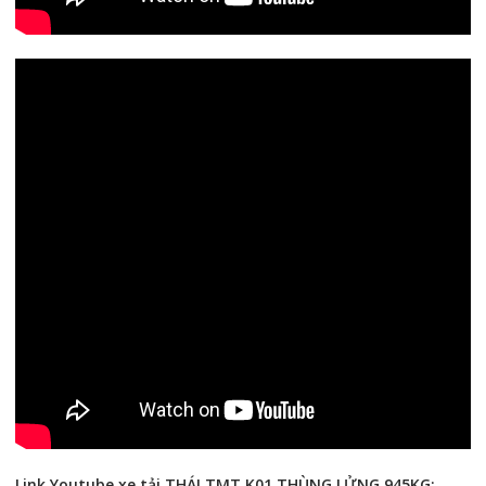
Link Youtube xe tải THÁI TMT K01 THÙNG LỬNG 945KG: