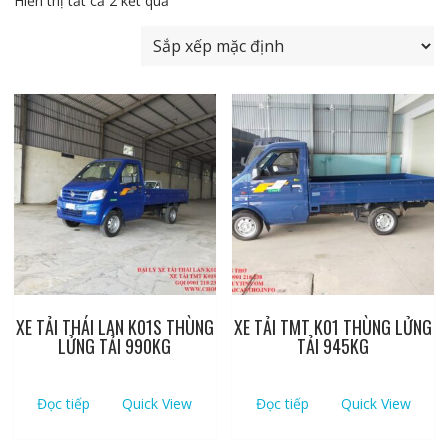
Hiển thị tất cả 2 kết quả
XE TẢI THÁI LAN K01S THÙNG
XE TẢI TMT K01 THÙNG LỬNG
LỬNG TẢI 990KG
TẢI 945KG
Đọc tiếp
Quick View
Đọc tiếp
Quick View