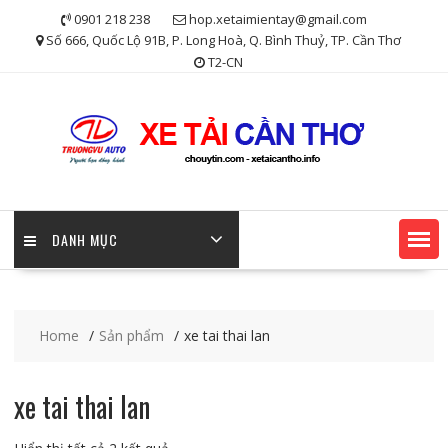
Skip
0901 218 238
hop.xetaimientay@gmail.com
to
Số 666, Quốc Lộ 91B, P. Long Hoà, Q. Bình Thuỷ, TP. Cần Thơ
content
T2-CN
DANH MỤC
Home
Sản phẩm
xe tai thai lan
xe tai thai lan