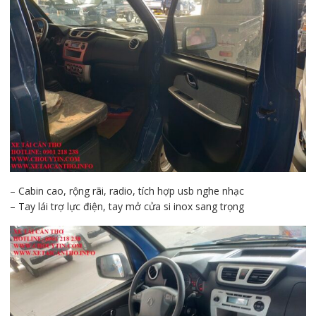
– Cabin cao, rộng rãi, radio, tích hợp usb nghe nhạc
– Tay lái trợ lực điện, tay mở cửa si inox sang trọng