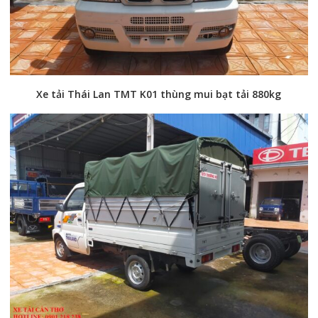
Xe tải Thái Lan TMT K01 thùng mui bạt tải 880kg