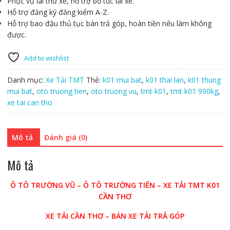
Phục vụ lái thử xe, hỗ trợ bổ túc lái xe.
Hỗ trợ đăng ký đăng kiểm A-Z.
Hỗ trợ bao đậu thủ tục bán trả góp, hoàn tiền nếu làm không
được.
Add to wishlist
Danh mục:
Xe Tải TMT
Thẻ:
k01 mui bat
,
k01 thai lan
,
k01 thung
mui bat
,
oto truong tien
,
oto truong vu
,
tmt k01
,
tmt k01 990kg
,
xe tai can tho
Mô tả
Đánh giá (0)
Mô tả
Ô TÔ TRƯỜNG VŨ – Ô TÔ TRƯỜNG TIẾN – XE TẢI TMT K01
CẦN THƠ
XE TẢI CẦN THƠ – BÁN XE TẢI TRẢ GÓP