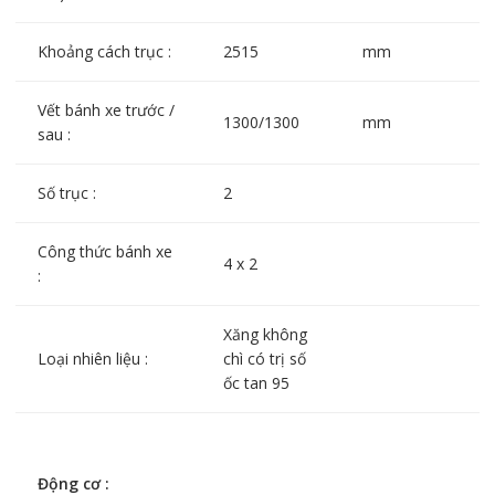
Khoảng cách trục :
2515
mm
Vết bánh xe trước /
1300/1300
mm
sau :
Số trục :
2
Công thức bánh xe
4 x 2
:
Xăng không
Loại nhiên liệu :
chì có trị số
ốc tan 95
Động cơ :