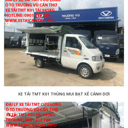
XE TẢI TMT K01 THÙNG MUI BẠT XẺ CÁNH DƠI