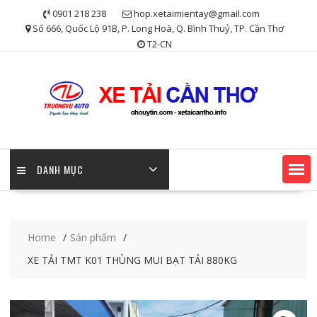
Skip
0901 218 238
hop.xetaimientay@gmail.com
to
Số 666, Quốc Lộ 91B, P. Long Hoà, Q. Bình Thuỷ, TP. Cần Thơ
content
T2-CN
DANH MỤC
Home
Sản phẩm
XE TẢI TMT K01 THÙNG MUI BẠT TẢI 880KG