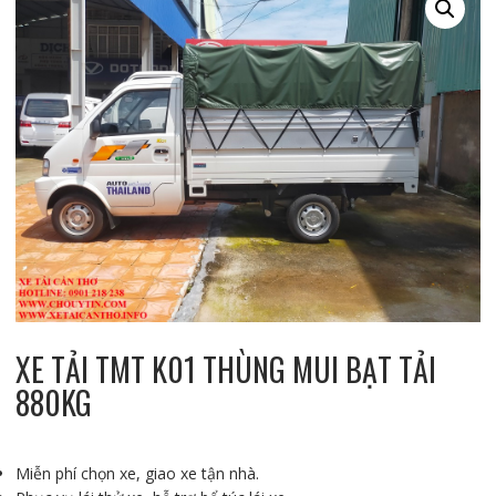
XE TẢI TMT K01 THÙNG MUI BẠT TẢI
880KG
Miễn phí chọn xe, giao xe tận nhà.