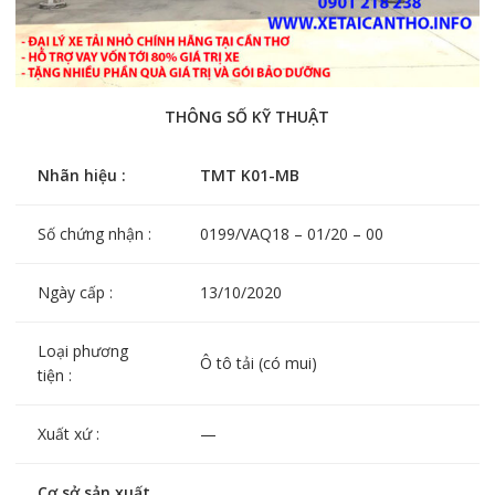
THÔNG SỐ KỸ THUẬT
Nhãn hiệu :
TMT K01-MB
Số chứng nhận :
0199/VAQ18 – 01/20 – 00
Ngày cấp :
13/10/2020
Loại phương
Ô tô tải (có mui)
tiện :
Xuất xứ :
—
Cơ sở sản xuất