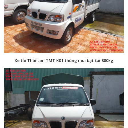
Xe tải Thái Lan TMT K01 thùng mui bạt tải 880kg