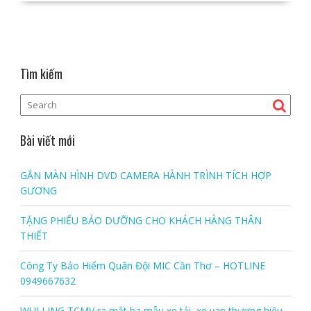
Tìm kiếm
Bài viết mới
GẮN MÀN HÌNH DVD CAMERA HÀNH TRÌNH TÍCH HỢP
GƯƠNG
TẶNG PHIẾU BẢO DƯỠNG CHO KHÁCH HÀNG THÂN
THIẾT
Công Ty Bảo Hiểm Quân Đội MIC Cần Thơ – HOTLINE
0949667632
WULLING TCMV ra mắt ba mẫu xe tải, xe van thương hiệu