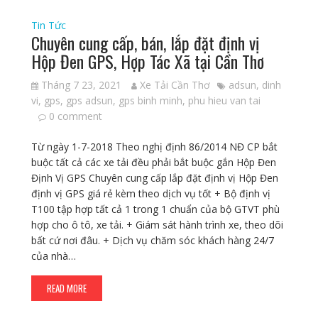
Tin Tức
Chuyên cung cấp, bán, lắp đặt định vị
Hộp Đen GPS, Hợp Tác Xã tại Cần Thơ
Tháng 7 23, 2021
Xe Tải Cần Thơ
adsun
,
dinh
vi
,
gps
,
gps adsun
,
gps binh minh
,
phu hieu van tai
0 comment
Từ ngày 1-7-2018 Theo nghị định 86/2014 NĐ CP bắt
buộc tất cả các xe tải đều phải bắt buộc gắn Hộp Đen
Định Vị GPS Chuyên cung cấp lắp đặt định vị Hộp Đen
định vị GPS giá rẻ kèm theo dịch vụ tốt + Bộ định vị
T100 tập hợp tất cả 1 trong 1 chuẩn của bộ GTVT phù
hợp cho ô tô, xe tải. + Giám sát hành trình xe, theo dõi
bất cứ nơi đâu. + Dịch vụ chăm sóc khách hàng 24/7
của nhà…
READ MORE