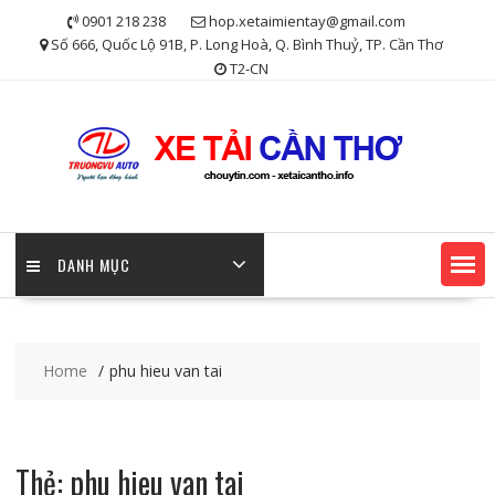
Skip
0901 218 238
hop.xetaimientay@gmail.com
to
Số 666, Quốc Lộ 91B, P. Long Hoà, Q. Bình Thuỷ, TP. Cần Thơ
content
T2-CN
DANH MỤC
Home
phu hieu van tai
Thẻ:
phu hieu van tai