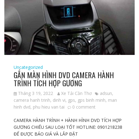
Uncategorized
GẮN MÀN HÌNH DVD CAMERA HÀNH
TRÌNH TÍCH HỢP GƯƠNG
Tháng 3 19, 2022
Xe Tải Cần Thơ
adsun
,
camera hanh trinh
,
dinh vi
,
gps
,
gps binh minh
,
man
hinh dvd
,
phu hieu van tai
0 comment
CAMERA HÀNH TRÌNH + HÀNH HÌNH DVD TÍCH HỢP
GƯƠNG CHIẾU SAU LOẠI TỐT HOTLINE: 0901218238
ĐỂ ĐƯỢC BÁO GIÁ VÀ LẮP ĐẶT