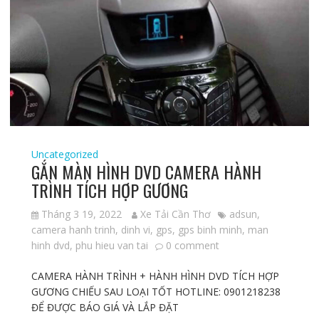
Uncategorized
GẮN MÀN HÌNH DVD CAMERA HÀNH
TRÌNH TÍCH HỢP GƯƠNG
Tháng 3 19, 2022
Xe Tải Cần Thơ
adsun
,
camera hanh trinh
,
dinh vi
,
gps
,
gps binh minh
,
man
hinh dvd
,
phu hieu van tai
0 comment
CAMERA HÀNH TRÌNH + HÀNH HÌNH DVD TÍCH HỢP
GƯƠNG CHIẾU SAU LOẠI TỐT HOTLINE: 0901218238
ĐỂ ĐƯỢC BÁO GIÁ VÀ LẮP ĐẶT