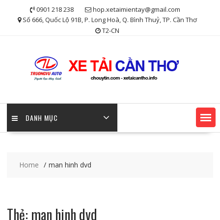
Skip
0901 218 238
hop.xetaimientay@gmail.com
to
Số 666, Quốc Lộ 91B, P. Long Hoà, Q. Bình Thuỷ, TP. Cần Thơ
content
T2-CN
DANH MỤC
Home
man hinh dvd
Thẻ:
man hinh dvd