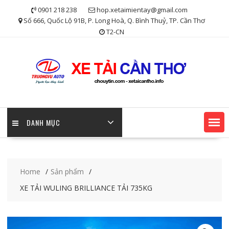
Skip
0901 218 238
hop.xetaimientay@gmail.com
to
Số 666, Quốc Lộ 91B, P. Long Hoà, Q. Bình Thuỷ, TP. Cần Thơ
content
T2-CN
DANH MỤC
Home
Sản phẩm
XE TẢI WULING BRILLIANCE TẢI 735KG