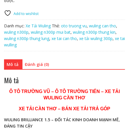
được.
Add to wishlist
Danh mục:
Xe Tải Wuling
Thẻ:
oto truong vu
,
wuling can tho
,
wuling n300p
,
wuling n300p mui bat
,
wuling n300p thung kin
,
wuling n300p thung lung
,
xe tai can tho
,
xe tải wuling 300p
,
xe tai
wulling
Mô tả
Đánh giá (0)
Mô tả
Ô TÔ TRƯỜNG VŨ – Ô TÔ TRƯỜNG TIẾN – XE TẢI
WULING CẦN THƠ
XE TẢI CẦN THƠ – BÁN XE TẢI TRẢ GÓP
WULING BRILLIANCE 1.5 – ĐỐI TÁC KINH DOANH MẠNH MẼ,
ĐÁNG TIN CẬY