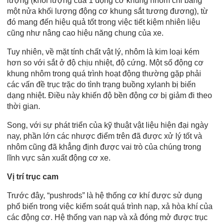
lượng (khối lượng của 1 động cơ khung nhôm chỉ bằng
một nửa khối lượng động cơ khung sắt tương đương), từ
đó mang đến hiệu quả tốt trong việc tiết kiệm nhiên liệu
cũng như nâng cao hiệu năng chung của xe.
Tuy nhiên, về mặt tính chất vật lý, nhôm là kim loại kém
hơn so với sắt ở độ chịu nhiệt, độ cứng. Một số động cơ
khung nhôm trong quá trình hoạt động thường gặp phải
các vấn đề trục trặc do tình trạng buồng xylanh bị biến
dạng nhiệt. Điều này khiến độ bền động cơ bị giảm đi theo
thời gian.
Song, với sự phát triển của kỹ thuật vật liệu hiện đại ngày
nay, phần lớn các nhược điểm trên đã được xử lý tốt và
nhôm cũng đã khẳng định được vai trò của chúng trong
lĩnh vực sản xuất động cơ xe.
Vị trí trục cam
Trước đây, “pushrods” là hệ thống cơ khí được sử dụng
phổ biến trong việc kiểm soát quá trình nạp, xả hòa khí của
các động cơ. Hệ thống van nạp và xả đóng mở được trục