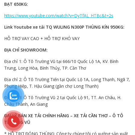
BẠT 650KG:
https://www.youtube.com/watch?v=DyTfAL_HTBc&t=2s
Link Youtube xe tải TQ WULING N300P THÙNG KÍN 950KG:
HỖ TRỢ VAY CAO + HỖ TRỢ KHÓ VAY
ĐỊA CHỈ SHOWROOM:
Địa chỉ 1: Ô Tô Trường Vũ tại 666/10 Quốc Lộ 1A, KV. Bình
Trung, Long Hòa, Bình Thủy, TP. Cần Thơ
Địa chỉ 2: Ô Tô Trường Tiến tại Quốc Lộ 1A, Long Thạnh, Ngã 7,
Phụng Hiệp, T. Hậu Giang (gần chợ Long Thạnh)
Địa chỉ 3: Ô Tô Trường Vũ 2 tại Quốc Lộ 91, TT. An Châu, H.
Châu Thành, An Giang
ĐẠI LÝ BÁN XE TẢI CHÍNH HÃNG – XE TẢI CẦN THƠ – Ô TÔ
TRƯỜNG VŨ
* HỖ TRỢ ĐÓNG THÙNG: Công ty chúng tôi có xưởng sản xuất