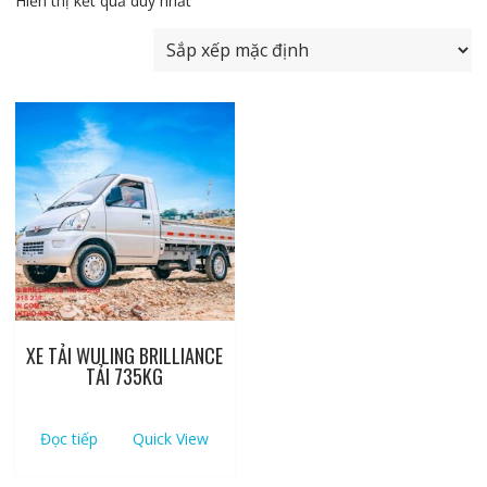
Hiển thị kết quả duy nhất
XE TẢI WULING BRILLIANCE
TẢI 735KG
Đọc tiếp
Quick View