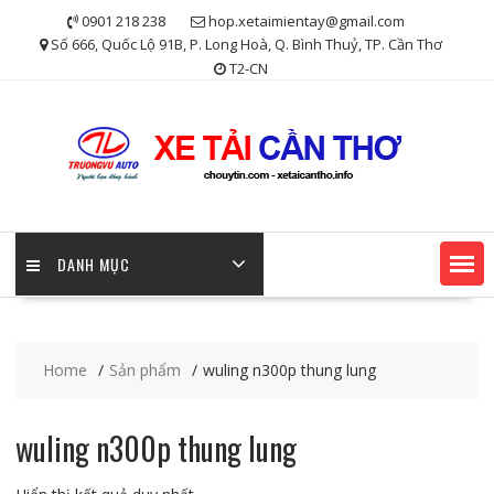
Skip
0901 218 238
hop.xetaimientay@gmail.com
to
Số 666, Quốc Lộ 91B, P. Long Hoà, Q. Bình Thuỷ, TP. Cần Thơ
content
T2-CN
DANH MỤC
Home
Sản phẩm
wuling n300p thung lung
wuling n300p thung lung