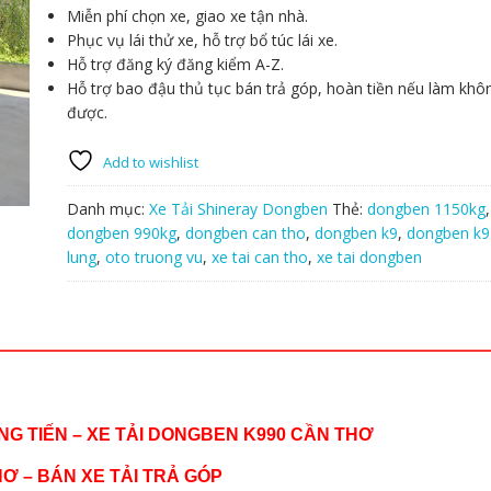
Miễn phí chọn xe, giao xe tận nhà.
Phục vụ lái thử xe, hỗ trợ bổ túc lái xe.
Hỗ trợ đăng ký đăng kiểm A-Z.
Hỗ trợ bao đậu thủ tục bán trả góp, hoàn tiền nếu làm khô
được.
Add to wishlist
Danh mục:
Xe Tải Shineray Dongben
Thẻ:
dongben 1150kg
,
dongben 990kg
,
dongben can tho
,
dongben k9
,
dongben k9
lung
,
oto truong vu
,
xe tai can tho
,
xe tai dongben
NG TIẾN – XE TẢI DONGBEN K990 CẦN THƠ
HƠ – BÁN XE TẢI TRẢ GÓP