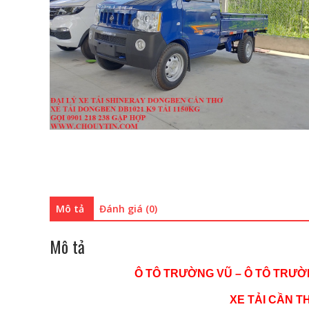
Mô tả
Đánh giá (0)
Mô tả
Ô TÔ TRƯỜNG VŨ – Ô TÔ TRƯỜ
XE TẢI CẦN T