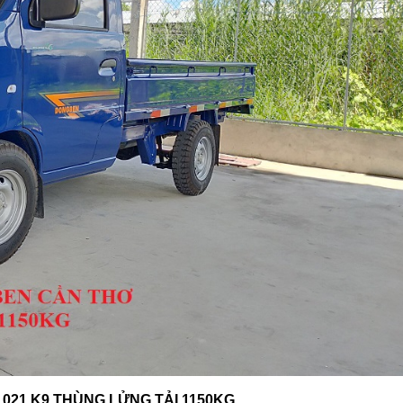
021 K9 THÙNG LỬNG TẢI 1150KG