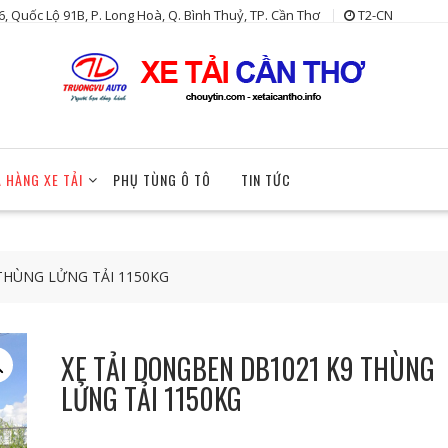
6, Quốc Lộ 91B, P. Long Hoà, Q. Bình Thuỷ, TP. Cần Thơ
T2-CN
 HÀNG XE TẢI
PHỤ TÙNG Ô TÔ
TIN TỨC
THÙNG LỬNG TẢI 1150KG
XE TẢI DONGBEN DB1021 K9 THÙNG
LỬNG TẢI 1150KG