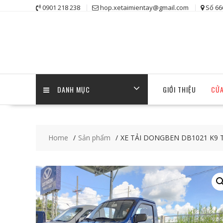
Skip
0901 218 238
hop.xetaimientay@gmail.com
Số 66
to
content
DANH MỤC
GIỚI THIỆU
CỬA
Home
Sản phẩm
XE TẢI DONGBEN DB1021 K9 