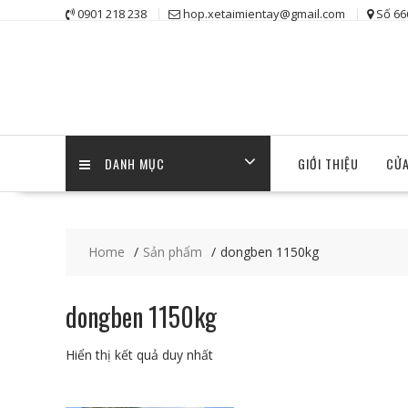
Skip
0901 218 238
hop.xetaimientay@gmail.com
Số 66
to
content
DANH MỤC
GIỚI THIỆU
CỬA
Home
Sản phẩm
dongben 1150kg
dongben 1150kg
Hiển thị kết quả duy nhất