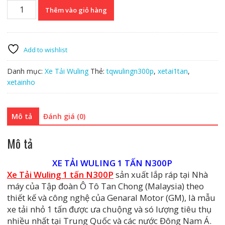
TQ
Thêm vào giỏ hàng
Wuling
N300P
-
Thùng
Add to wishlist
Lửng
số
Danh mục:
Xe Tải Wuling
Thẻ:
tqwulingn300p
,
xetai1tan
,
lượng
xetainho
Mô tả
Đánh giá (0)
Mô tả
XE TẢI WULING 1 TẤN N300P
Xe Tải Wuling 1 tấn N300P
sản xuất lắp ráp tại Nhà
máy của Tập đoàn Ô Tô Tan Chong (Malaysia) theo
thiết kế và công nghệ của Genaral Motor (GM), là mẫu
xe tải nhỏ 1 tấn được ưa chuộng và só lượng tiêu thụ
nhiều nhất tại Trung Quốc và các nước Đông Nam Á.