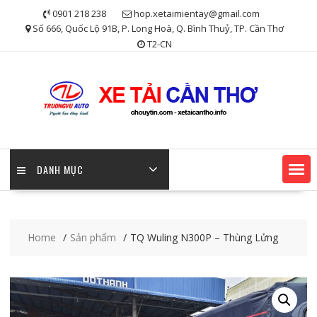
Skip
0901 218 238
hop.xetaimientay@gmail.com
to
Số 666, Quốc Lộ 91B, P. Long Hoà, Q. Bình Thuỷ, TP. Cần Thơ
content
T2-CN
DANH MỤC
Home
Sản phẩm
TQ Wuling N300P – Thùng Lửng