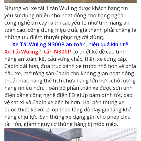
Nhưng với xe tải 1 tấn Wuling được khách hàng tin
yêu sử dụng nhiều cho hoạt động chở hàng ngoài
công nghệ tin cậy ra thì các yếu tố như tính năng an
toàn cao, công dụng hiệu quả, giá thành phải chăng là
những ưu điểm thuyết phục người dùng.
Xe Tải Wuling N300P an toàn, hiệu quả kinh tế
Xe Tải Wuling 1 tấn N300P
có thiết kế đề cao tính
năng an toàn, kết cấu vững chắc, thân xe cứng cáp,
Cabin dài hơn, đưa trục bánh xe trước nhô hơn về phía
đầu xe, mở rộng sàn Cabin cho không gian hoạt động
thoải mái, nâng thể tích chứa hàng lớn hơn, chở lượng
hàng nhiều hơn. Toàn bộ phần thân xe được sơn tĩnh
điện bằng công nghệ điện ED giúp bám dính tốt, bảo
vệ sat-xi và Cabin xe bền bỉ hơn. Hai bên thùng xe
được thiết kế với 2 lớp thép tăng độ dày gia tăng khả
năng chịu lực. Sàn thùng xe dạng gân cho phép chịu
tải lớn, giảm nguy cơ thùng hàng bị móp méo.