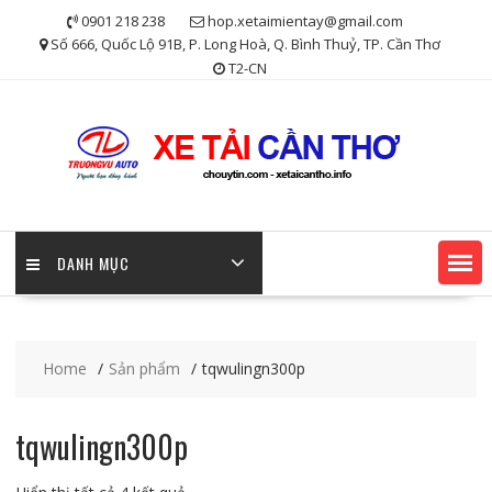
Skip
0901 218 238
hop.xetaimientay@gmail.com
to
Số 666, Quốc Lộ 91B, P. Long Hoà, Q. Bình Thuỷ, TP. Cần Thơ
content
T2-CN
DANH MỤC
Home
Sản phẩm
tqwulingn300p
tqwulingn300p