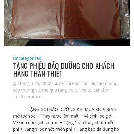
Uncategorized
TẶNG PHIẾU BẢO DƯỠNG CHO KHÁCH
HÀNG THÂN THIẾT
Tháng 3 19, 2022
Xe Tải Cần Thơ
bao duong
,
oto truong vu
,
the qua tang
,
xe tai
,
xe tai can tho
0 comment
TẶNG GÓI BẢO DƯỠNG KHI MUA XE: + Bơm
mỡ toàn xe + Thay nước làm mát + Vệ sinh lọc gió +
Vệ sinh dàn lạnh của xe + Tặng 1 lần thay nhớt miễn
phí + Tặng 1 lọc nhớt miễn phí + Tặng bao da đựng hồ