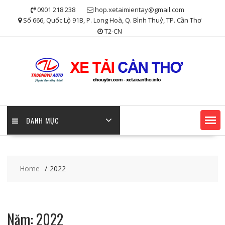
Skip
0901 218 238
hop.xetaimientay@gmail.com
to
Số 666, Quốc Lộ 91B, P. Long Hoà, Q. Bình Thuỷ, TP. Cần Thơ
content
T2-CN
DANH MỤC
Home
2022
Năm:
2022