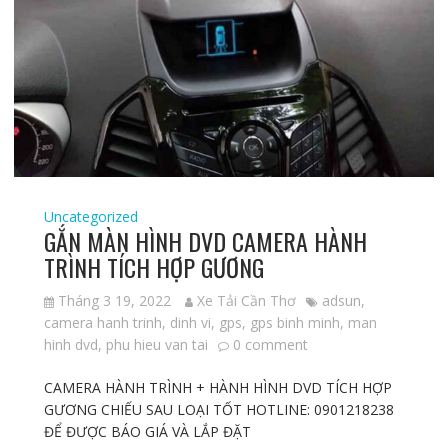
Uncategorized
GẮN MÀN HÌNH DVD CAMERA HÀNH
TRÌNH TÍCH HỢP GƯƠNG
Tháng 3 19, 2022
Xe Tải Cần Thơ
adsun
,
camera hanh trinh
,
dinh vi
,
gps
,
gps binh minh
,
man
hinh dvd
,
phu hieu van tai
0 comment
CAMERA HÀNH TRÌNH + HÀNH HÌNH DVD TÍCH HỢP
GƯƠNG CHIẾU SAU LOẠI TỐT HOTLINE: 0901218238
ĐỂ ĐƯỢC BÁO GIÁ VÀ LẮP ĐẶT