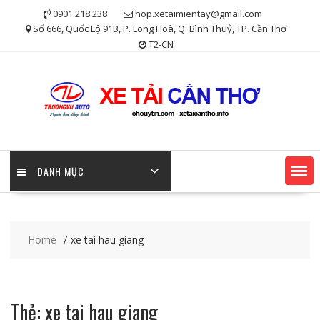
Skip
0901 218 238
hop.xetaimientay@gmail.com
to
Số 666, Quốc Lộ 91B, P. Long Hoà, Q. Bình Thuỷ, TP. Cần Thơ
content
T2-CN
DANH MỤC
Home
xe tai hau giang
Thẻ:
xe tai hau giang