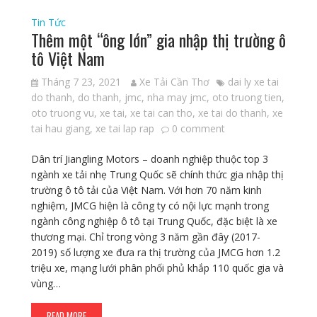
Tin Tức
Thêm một “ông lớn” gia nhập thị trường ô
tô Việt Nam
Tháng 7 23, 2021
Xe Tải Cần Thơ
dai ly xe tai
do thanh
,
do thanh
,
jmc
,
nha may jmc
,
oto truong tien
,
oto truong vu
,
xe tai
,
xe tai can tho
,
xe tai do thanh
,
xe
tai hau giang
,
xe tai lap rap
0 comment
Dân trí Jiangling Motors – doanh nghiệp thuộc top 3
ngành xe tải nhẹ Trung Quốc sẽ chính thức gia nhập thị
trường ô tô tải của Việt Nam. Với hơn 70 năm kinh
nghiệm, JMCG hiện là công ty có nội lực mạnh trong
ngành công nghiệp ô tô tại Trung Quốc, đặc biệt là xe
thương mại. Chỉ trong vòng 3 năm gần đây (2017-
2019) số lượng xe đưa ra thị trường của JMCG hơn 1.2
triệu xe, mạng lưới phân phối phủ khắp 110 quốc gia và
vùng…
READ MORE