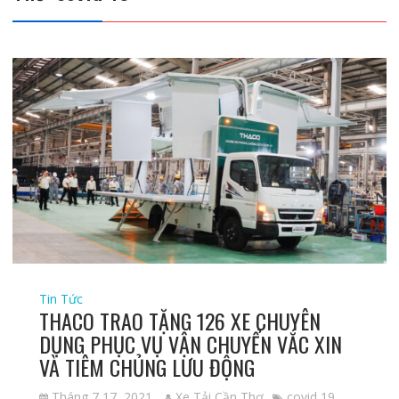
Tin Tức
THACO TRAO TẶNG 126 XE CHUYÊN
DỤNG PHỤC VỤ VẬN CHUYỂN VẮC XIN
VÀ TIÊM CHỦNG LƯU ĐỘNG
Tháng 7 17, 2021
Xe Tải Cần Thơ
covid 19
,