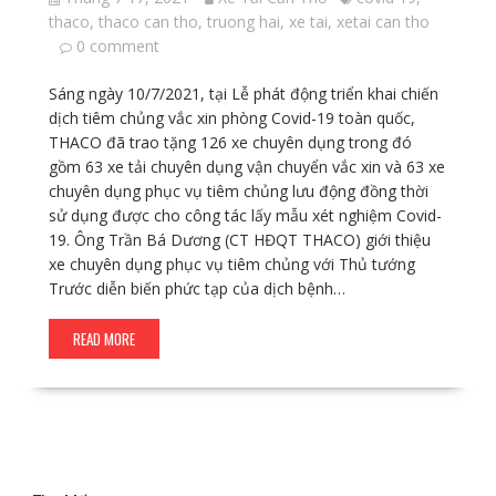
thaco
,
thaco can tho
,
truong hai
,
xe tai
,
xetai can tho
0 comment
Sáng ngày 10/7/2021, tại Lễ phát động triển khai chiến
dịch tiêm chủng vắc xin phòng Covid-19 toàn quốc,
THACO đã trao tặng 126 xe chuyên dụng trong đó
gồm 63 xe tải chuyên dụng vận chuyển vắc xin và 63 xe
chuyên dụng phục vụ tiêm chủng lưu động đồng thời
sử dụng được cho công tác lấy mẫu xét nghiệm Covid-
19. Ông Trần Bá Dương (CT HĐQT THACO) giới thiệu
xe chuyên dụng phục vụ tiêm chủng với Thủ tướng
Trước diễn biến phức tạp của dịch bệnh…
READ MORE