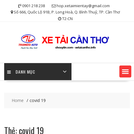
Skip
0901 218 238
hop.xetaimientay@gmail.com
to
Số 666, Quốc Lộ 91B, P. Long Hoà, Q. Bình Thuỷ, TP. Cần Thơ
content
T2-CN
DANH MỤC
Home
covid 19
Thẻ:
covid 19