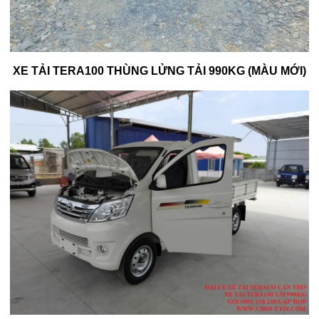
XE TẢI TERA100 THÙNG LỬNG TẢI 990KG (MÀU MỚI)