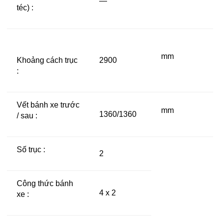
—
téc) :
mm
Khoảng cách trục
2900
:
Vết bánh xe trước
mm
1360/1360
/ sau :
Số trục :
2
Công thức bánh
4 x 2
xe :