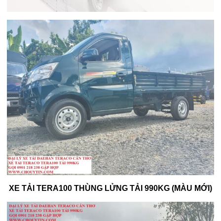
XE TẢI TERA100 THÙNG LỬNG TẢI 990KG (MÀU MỚI)