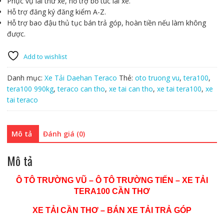
Phục vụ lái thử xe, hỗ trợ bổ túc lái xe.
Hỗ trợ đăng ký đăng kiểm A-Z.
Hỗ trợ bao đậu thủ tục bán trả góp, hoàn tiền nếu làm không
được.
Add to wishlist
Danh mục:
Xe Tải Daehan Teraco
Thẻ:
oto truong vu
,
tera100
,
tera100 990kg
,
teraco can tho
,
xe tai can tho
,
xe tai tera100
,
xe
tai teraco
Mô tả
Đánh giá (0)
Mô tả
Ô TÔ TRƯỜNG VŨ – Ô TÔ TRƯỜNG TIẾN – XE TẢI
TERA100 CẦN THƠ
XE TẢI CẦN THƠ – BÁN XE TẢI TRẢ GÓP