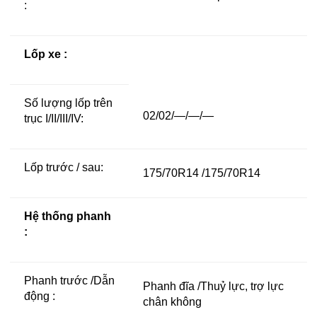
:
Lốp xe :
Số lượng lốp trên
02/02/—/—/—
trục I/II/III/IV:
Lốp trước / sau:
175/70R14 /175/70R14
Hệ thống phanh
:
Phanh trước /Dẫn
Phanh đĩa /Thuỷ lực, trợ lực
động :
chân không