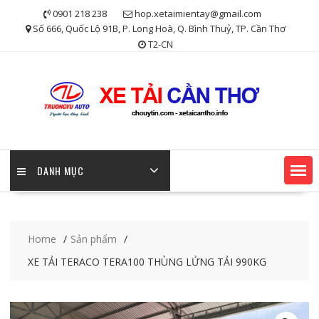
Skip
0901 218 238
hop.xetaimientay@gmail.com
to
Số 666, Quốc Lộ 91B, P. Long Hoà, Q. Bình Thuỷ, TP. Cần Thơ
content
T2-CN
DANH MỤC
Home
Sản phẩm
XE TẢI TERACO TERA100 THÙNG LỬNG TẢI 990KG