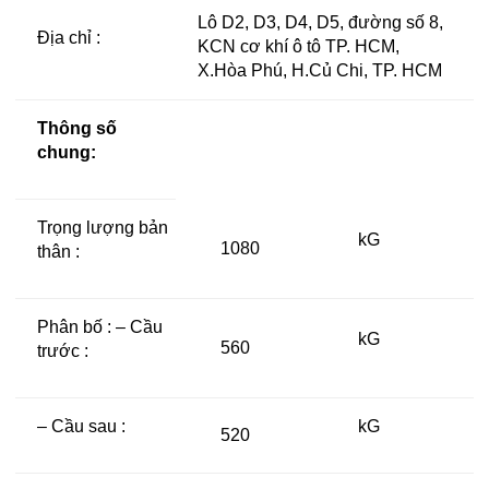
Lô D2, D3, D4, D5, đường số 8,
Địa chỉ :
KCN cơ khí ô tô TP. HCM,
X.Hòa Phú, H.Củ Chi, TP. HCM
Thông số
chung:
Trọng lượng bản
kG
1080
thân :
Phân bố : – Cầu
kG
560
trước :
– Cầu sau :
kG
520