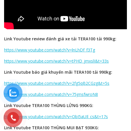
Link Youtube review đánh giá xe tải TERA100 tải 990kg:
https://www.youtube.com/watch?v=lnLhDf_f3Tg
https://www.youtube.com/watch?v=tPHD_jmxslI&t=33s
Link Youtube báo giá khuyến mãi TERA100 tải 990kg:
https://www.youtube.com/watch?v=2fg5qB2CGzg&t=5s
https://www.youtube.com/watch?v=75jmsfwroN8
Link Youtube TERA100 THÙNG LỬNG 990KG:
https://www.youtube.com/watch?v=ObI5aUIl_cs&t=17s
Link Youtube TERA100 THÙNG MUI BẠT 930KG: