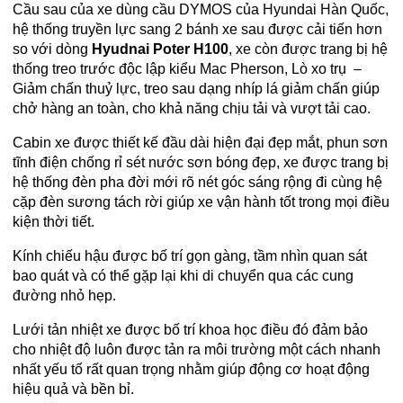
Cầu sau của xe dùng cầu DYMOS của Hyundai Hàn Quốc,
hệ thống truyền lực sang 2 bánh xe sau được cải tiến hơn
so với dòng
Hyudnai Poter H100
, xe còn được trang bị hệ
thống treo trước độc lập kiểu Mac Pherson, Lò xo trụ –
Giảm chấn thuỷ lực, treo sau dạng nhíp lá giảm chấn giúp
chở hàng an toàn, cho khả năng chịu tải và vượt tải cao.
Cabin xe được thiết kế đầu dài hiện đại đẹp mắt, phun sơn
tĩnh điện chống rỉ sét nước sơn bóng đẹp, xe được trang bị
hệ thống đèn pha đời mới rõ nét góc sáng rộng đi cùng hệ
cặp đèn sương tách rời giúp xe vận hành tốt trong mọi điều
kiện thời tiết.
Kính chiếu hậu được bố trí gọn gàng, tầm nhìn quan sát
bao quát và có thể gặp lại khi di chuyển qua các cung
đường nhỏ hẹp.
Lưới tản nhiệt xe được bố trí khoa học điều đó đảm bảo
cho nhiệt độ luôn được tản ra môi trường một cách nhanh
nhất yếu tố rất quan trọng nhằm giúp động cơ hoạt động
hiệu quả và bền bỉ.