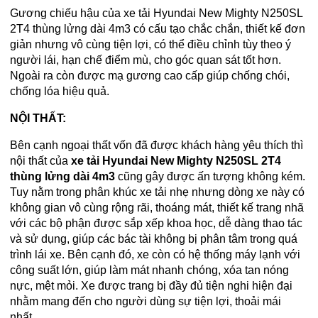
Gương chiếu hậu của xe tải Hyundai New Mighty N250SL
2T4 thùng lửng dài 4m3 có cấu tạo chắc chắn, thiết kế đơn
giản nhưng vô cùng tiện lợi, có thể điều chỉnh tùy theo ý
người lái, hạn chế điểm mù, cho góc quan sát tốt hơn.
Ngoài ra còn được mạ gương cao cấp giúp chống chói,
chống lóa hiệu quả.
NỘI THẤT:
Bên cạnh ngoại thất vốn đã được khách hàng yêu thích thì
nội thất của
xe tải Hyundai New Mighty N250SL 2T4
thùng lửng dài 4m3
cũng gây được ấn tượng không kém.
Tuy nằm trong phân khúc xe tải nhẹ nhưng dòng xe này có
không gian vô cùng rộng rãi, thoáng mát, thiết kế trang nhã
với các bộ phận được sắp xếp khoa học, dễ dàng thao tác
và sử dụng, giúp các bác tài không bị phân tâm trong quá
trình lái xe. Bên cạnh đó, xe còn có hệ thống máy lạnh với
công suất lớn, giúp làm mát nhanh chóng, xóa tan nóng
nực, mệt mỏi. Xe được trang bị đầy đủ tiện nghi hiện đại
nhằm mang đến cho người dùng sự tiện lợi, thoải mái
nhất.