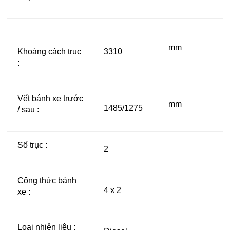
mm
Khoảng cách trục
3310
:
Vết bánh xe trước
mm
1485/1275
/ sau :
Số trục :
2
Công thức bánh
4 x 2
xe :
Loại nhiên liệu :