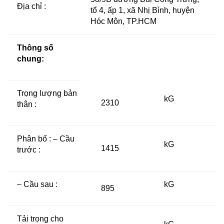
Địa chỉ :
tổ 4, ấp 1, xã Nhị Bình, huyện
Hóc Môn, TP.HCM
Thông số
chung:
Trọng lượng bản
kG
2310
thân :
Phân bố : – Cầu
kG
1415
trước :
– Cầu sau :
kG
895
Tải trọng cho