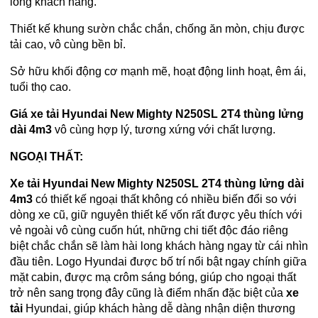
lòng khách hàng.
Thiết kế khung sườn chắc chắn, chống ăn mòn, chịu được
tải cao, vô cùng bền bỉ.
Sở hữu khối động cơ mạnh mẽ, hoạt động linh hoạt, êm ái,
tuổi thọ cao.
Giá xe tải Hyundai New Mighty N250SL 2T4 thùng lửng
dài 4m3
vô cùng hợp lý, tương xứng với chất lượng.
NGOẠI THẤT:
Xe tải Hyundai New Mighty N250SL 2T4 thùng lửng dài
4m3
có thiết kế ngoại thất không có nhiều biến đổi so với
dòng xe cũ, giữ nguyên thiết kế vốn rất được yêu thích với
vẻ ngoài vô cùng cuốn hút, những chi tiết độc đáo riêng
biệt chắc chắn sẽ làm hài long khách hàng ngay từ cái nhìn
đầu tiên. Logo Hyundai được bố trí nổi bật ngay chính giữa
mặt cabin, được mạ crôm sáng bóng, giúp cho ngoại thất
trở nên sang trọng đây cũng là điểm nhấn đặc biệt của
xe
tải
Hyundai, giúp khách hàng dễ dàng nhận diện thương