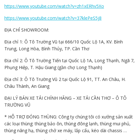
https://www.youtube.com/watch?v=zh1xERhv5Xo
https://www.youtube.com/watch?v=37klePeS5j8
ĐỊA CHỈ SHOWROOM:
Địa chỉ 1: Ô Tô Trường Vũ tại 666/10 Quốc Lộ 1A, KV. Bình
Trung, Long Hòa, Bình Thủy, TP. Cần Thơ
Địa chỉ 2: Ô Tô Trường Tiến tại Quốc Lộ 1A, Long Thạnh, Ngã 7,
Phụng Hiệp, T. Hậu Giang (gần chợ Long Thạnh)
Địa chỉ 3: Ô Tô Trường Vũ 2 tại Quốc Lộ 91, TT. An Châu, H.
Châu Thành, An Giang
ĐẠI LÝ BÁN XE TẢI CHÍNH HÃNG – XE TẢI CẦN THƠ – Ô TÔ
TRƯỜNG VŨ
* HỖ TRỢ ĐÓNG THÙNG: Công ty chúng tôi có xưởng sản xuất
các loại thùng: thùng bảo ôn, thùng đông lạnh, thùng mui phủ,
thùng nâng hạ, thùng chở xe máy, lắp cẩu, kéo dài chassis …