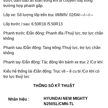
trượt, đảm bảo an toàn trong khi di chuyển hay trong
trường hợp phanh gấp.
Lốp xe: Số lượng lốp trên trục I/II/III/IV: 02/04/—/—/—
Lốp trước / sau: 6.50R16 /5.50R13
Phanh trước /Dẫn động: Phanh đĩa /Thuỷ lực, trợ lực chân
không
Phanh sau /Dẫn động: Tang trống /Thuỷ lực, trợ lực chân
không
Phanh tay /Dẫn động: Tác động lên bánh xe trục 2 /Cơ khí
Kiểu hệ thống lái /Dẫn động: Trục vít – ê cu bi /Cơ khí có
trợ lực thuỷ lực
THÔNG SỐ KỸ THUẬT
HYUNDAI NEW MIGHTY
Nhãn hiệu :
N250SL/CMN-TL