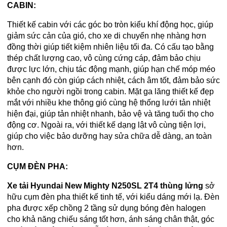
CABIN:
Thiết kế cabin với các góc bo tròn kiểu khí động học, giúp
giảm sức cản của gió, cho xe di chuyển nhẹ nhàng hơn
đồng thời giúp tiết kiệm nhiên liệu tối đa. Có cấu tạo bằng
thép chất lượng cao, vô cùng cứng cáp, đảm bảo chịu
được lực lớn, chịu tác động mạnh, giúp hạn chế móp méo
bên cạnh đó còn giúp cách nhiệt, cách âm tốt, đảm bảo sức
khỏe cho người ngồi trong cabin. Mặt ga lăng thiết kế đẹp
mắt với nhiều khe thông gió cùng hệ thống lưới tản nhiệt
hiện đại, giúp tản nhiệt nhanh, bảo vệ và tăng tuổi thọ cho
động cơ. Ngoài ra, với thiết kế dạng lật vô cùng tiện lợi,
giúp cho việc bảo dưỡng hay sửa chữa dễ dàng, an toàn
hơn.
CỤM ĐÈN PHA:
Xe tải Hyundai New Mighty N250SL 2T4 thùng lửng
sở
hữu cụm đèn pha thiết kế tinh tế, với kiểu dáng mới lạ. Đèn
pha được xếp chồng 2 tầng sử dụng bóng đèn halogen
cho khả năng chiếu sáng tốt hơn, ánh sáng chân thật, góc