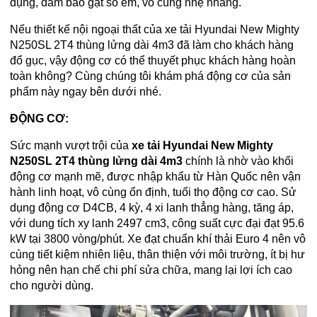
dụng, đảm bảo gạt số êm, vô cùng nhẹ nhàng.
Nếu thiết kế nội ngoại thất của xe tải Hyundai New Mighty
N250SL 2T4 thùng lửng dài 4m3 đã làm cho khách hàng
đổ gục, vậy động cơ có thể thuyết phục khách hàng hoàn
toàn không? Cùng chúng tôi khám phá động cơ của sản
phẩm này ngay bên dưới nhé.
ĐỘNG CƠ:
Sức mạnh vượt trội của
xe tải Hyundai New Mighty
N250SL 2T4 thùng lửng dài 4m3
chính là nhờ vào khối
động cơ mạnh mẽ, được nhập khẩu từ Hàn Quốc nên vận
hành linh hoạt, vô cùng ổn định, tuổi thọ động cơ cao. Sử
dụng động cơ D4CB, 4 kỳ, 4 xi lanh thẳng hàng, tăng áp,
với dung tích xy lanh 2497 cm3, công suất cực đại đạt 95.6
kW tại 3800 vòng/phút. Xe đạt chuẩn khí thải Euro 4 nên vô
cùng tiết kiệm nhiên liệu, thân thiện với môi trường, ít bị hư
hỏng nên hạn chế chi phí sửa chữa, mang lại lợi ích cao
cho người dùng.