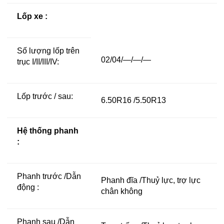
Lốp xe :
Số lượng lốp trên
02/04/—/—/—
trục I/II/III/IV:
Lốp trước / sau:
6.50R16 /5.50R13
Hệ thống phanh
:
Phanh trước /Dẫn
Phanh đĩa /Thuỷ lực, trợ lực
động :
chân không
Phanh sau /Dẫn