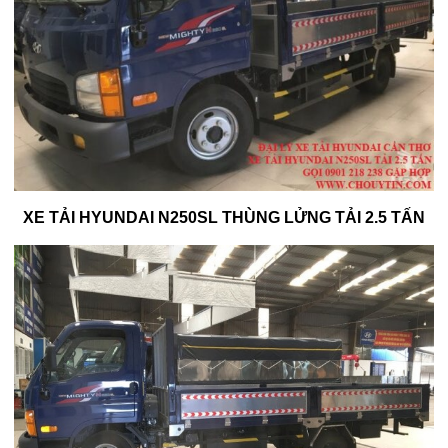
XE TẢI HYUNDAI N250SL THÙNG LỬNG TẢI 2.5 TẤN