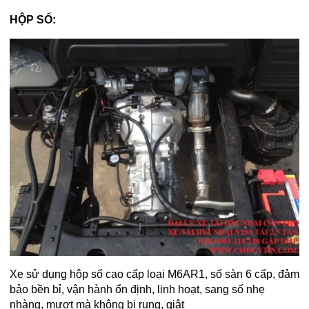
HỘP SỐ:
Xe sử dụng hộp số cao cấp loại M6AR1, số sàn 6 cấp, đảm
bảo bền bỉ, vận hành ổn định, linh hoạt, sang số nhẹ
nhàng, mượt mà không bị rung, giật