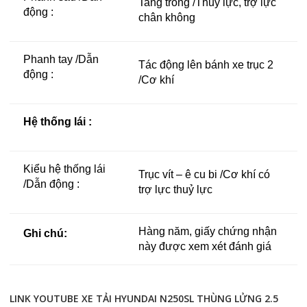
Tang trống /Thuỷ lực, trợ lực
động :
chân không
Phanh tay /Dẫn
Tác động lên bánh xe trục 2
động :
/Cơ khí
Hệ thống lái :
Kiểu hệ thống lái
Trục vít – ê cu bi /Cơ khí có
/Dẫn động :
trợ lực thuỷ lực
Hàng năm, giấy chứng nhận
Ghi chú:
này được xem xét đánh giá
LINK YOUTUBE XE TẢI HYUNDAI N250SL THÙNG LỬNG 2.5