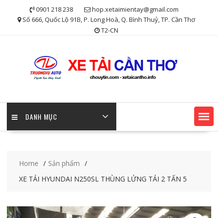
Skip
0901 218 238
hop.xetaimientay@gmail.com
to
Số 666, Quốc Lộ 91B, P. Long Hoà, Q. Bình Thuỷ, TP. Cần Thơ
content
T2-CN
DANH MỤC
Home
Sản phẩm
XE TẢI HYUNDAI N250SL THÙNG LỬNG TẢI 2 TẤN 5