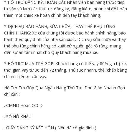
* HỖ TRỢ ĐĂNG KÝ, HOÁN CẢI: Nhân viên bán hàng trược tiếp
tư vấn và làm các thủ tục đăng ký, đăng kiểm, hoán cải để hoàn
thiện một chiếc xe hoàn chỉnh đến tay khách hàng.
* DỊCH VỤ BẢO HÀNH, SỬA CHỮA, THAY THẾ PHỤ TÙNG
CHÍNH HÃNG: Xe của chúng tôi được bảo hành chính hãng, bảo
hành theo quy định của nhà sản xuất. Dịch vụ sửa chữa và thay
thế phụ tùng chính hãng có xuất xứ nguồn gốc rõ ràng, mang
đến sự an tâm nhất cho Quý khách hàng mua xe.
* HỖ TRỢ MUA TRẢ GÓP: Khách hàng có thể vay 80% giá trị xe,
thời gian vay từ 36 đến 72 tháng. Thủ tục nhanh, thế chấp bằng
chính chiếc xe cần vay.
Hỗ Trợ Trả Góp Qua Ngân Hàng Thủ Tục Đơn Giản Nhanh Gọn
chỉ cần :
. CMND Hoặc CCCD
. SỔ HỔ KHẨU
. GIẤY ĐĂNG KÝ KẾT HÔN ( Nếu đã có gia đình )