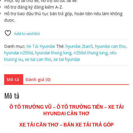
Phục vụ lái thử xe, hỗ trợ bổ túc lái xe.
Hỗ trợ đăng ký đăng kiểm A-Z.
Hỗ trợ bao đậu thủ tục bán trả góp, hoàn tiền nếu làm không
được.
Add to wishlist
Danh mục:
Xe Tải Hyundai
Thẻ:
hyundai 2tan5
,
hyundai can tho
,
hyundai n250sl
,
hyundai thung lung
,
n250sl thung lung
,
oto
truong vu
,
xe tai can tho
,
xe tai hyundai
Mô tả
Đánh giá (0)
Mô tả
Ô TÔ TRƯỜNG VŨ – Ô TÔ TRƯỜNG TIẾN – XE TẢI
HYUNDAI CẦN THƠ
XE TẢI CẦN THƠ – BÁN XE TẢI TRẢ GÓP