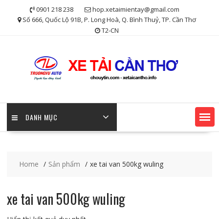
Skip
0901 218 238
hop.xetaimientay@gmail.com
to
Số 666, Quốc Lộ 91B, P. Long Hoà, Q. Bình Thuỷ, TP. Cần Thơ
content
T2-CN
DANH MỤC
Home
Sản phẩm
xe tai van 500kg wuling
xe tai van 500kg wuling