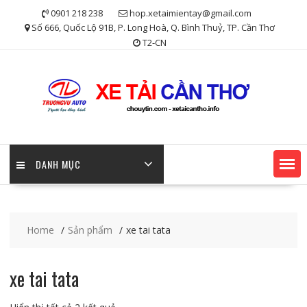
Skip
0901 218 238
hop.xetaimientay@gmail.com
to
Số 666, Quốc Lộ 91B, P. Long Hoà, Q. Bình Thuỷ, TP. Cần Thơ
content
T2-CN
DANH MỤC
Home
Sản phẩm
xe tai tata
xe tai tata