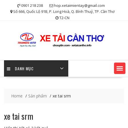
Skip
0901 218 238
hop.xetaimientay@gmail.com
to
Số 666, Quốc Lộ 91B, P. Long Hoà, Q. Bình Thuỷ, TP. Cần Thơ
content
T2-CN
DANH MỤC
Home
Sản phẩm
xe tai srm
xe tai srm