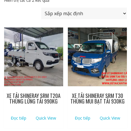
Hiển thị tất cả 2 kết quả
XE TẢI SHINERAY SRM T20A
XE TẢI SHINERAY SRM T30
THÙNG LỬNG TẢI 990KG
THÙNG MUI BẠT TẢI 930KG
Đọc tiếp
Quick View
Đọc tiếp
Quick View