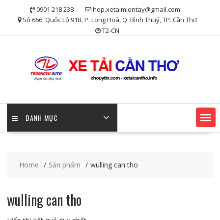
Skip
0901 218 238
hop.xetaimientay@gmail.com
to
Số 666, Quốc Lộ 91B, P. Long Hoà, Q. Bình Thuỷ, TP. Cần Thơ
content
T2-CN
DANH MỤC
Home
Sản phẩm
wulling can tho
wulling can tho