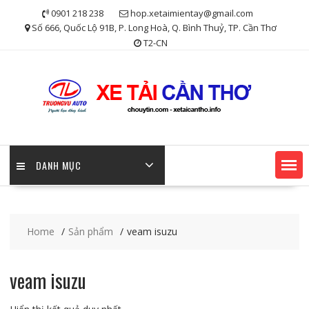
Skip
0901 218 238
hop.xetaimientay@gmail.com
to
Số 666, Quốc Lộ 91B, P. Long Hoà, Q. Bình Thuỷ, TP. Cần Thơ
content
T2-CN
DANH MỤC
Home
Sản phẩm
veam isuzu
veam isuzu