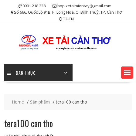
Skip
0901 218 238
hop.xetaimientay@gmail.com
to
Số 666, Quốc Lộ 91B, P. Long Hoà, Q. Bình Thuỷ, TP. Cần Thơ
content
T2-CN
DANH MỤC
Home
Sản phẩm
tera100 can tho
tera100 can tho