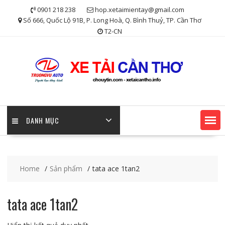
Skip
0901 218 238
hop.xetaimientay@gmail.com
to
Số 666, Quốc Lộ 91B, P. Long Hoà, Q. Bình Thuỷ, TP. Cần Thơ
content
T2-CN
DANH MỤC
Home
Sản phẩm
tata ace 1tan2
tata ace 1tan2