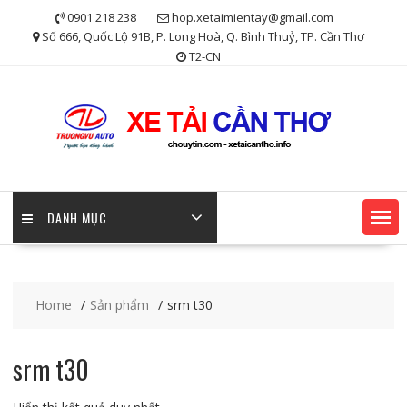
Skip
0901 218 238
hop.xetaimientay@gmail.com
to
Số 666, Quốc Lộ 91B, P. Long Hoà, Q. Bình Thuỷ, TP. Cần Thơ
content
T2-CN
DANH MỤC
Home
Sản phẩm
srm t30
srm t30