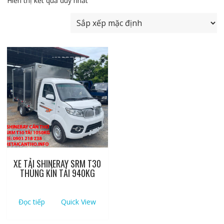
Hiển thị kết quả duy nhất
XE TẢI SHINERAY SRM T30
THÙNG KÍN TẢI 940KG
Đọc tiếp
Quick View