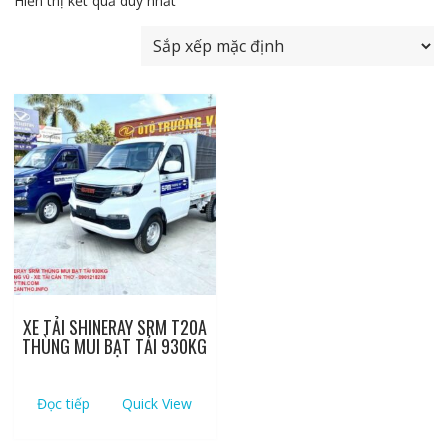
Hiển thị kết quả duy nhất
XE TẢI SHINERAY SRM T20A
THÙNG MUI BẠT TẢI 930KG
Đọc tiếp
Quick View