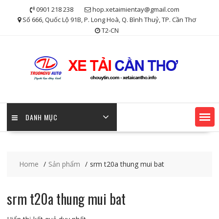
Skip
0901 218 238
hop.xetaimientay@gmail.com
to
Số 666, Quốc Lộ 91B, P. Long Hoà, Q. Bình Thuỷ, TP. Cần Thơ
content
T2-CN
DANH MỤC
Home
Sản phẩm
srm t20a thung mui bat
srm t20a thung mui bat