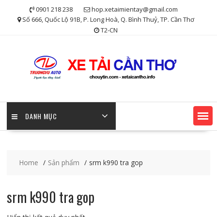
Skip
0901 218 238
hop.xetaimientay@gmail.com
to
Số 666, Quốc Lộ 91B, P. Long Hoà, Q. Bình Thuỷ, TP. Cần Thơ
content
T2-CN
DANH MỤC
Home
Sản phẩm
srm k990 tra gop
srm k990 tra gop