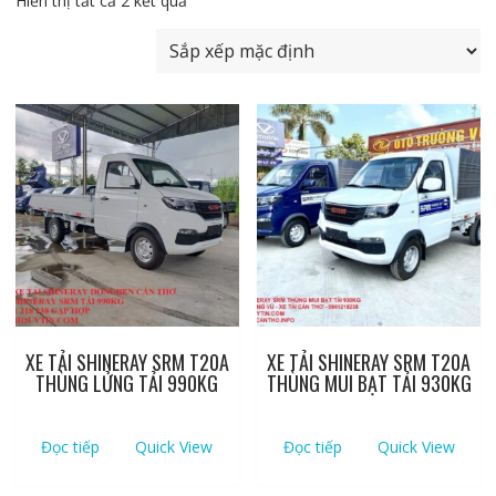
Hiển thị tất cả 2 kết quả
XE TẢI SHINERAY SRM T20A
XE TẢI SHINERAY SRM T20A
THÙNG LỬNG TẢI 990KG
THÙNG MUI BẠT TẢI 930KG
Đọc tiếp
Quick View
Đọc tiếp
Quick View