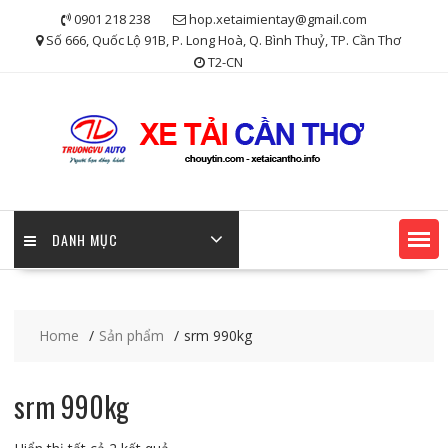
Skip
0901 218 238
hop.xetaimientay@gmail.com
to
Số 666, Quốc Lộ 91B, P. Long Hoà, Q. Bình Thuỷ, TP. Cần Thơ
content
T2-CN
DANH MỤC
Home
Sản phẩm
srm 990kg
srm 990kg