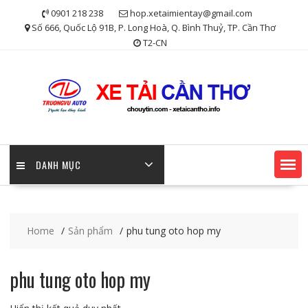
Skip
0901 218 238
hop.xetaimientay@gmail.com
to
Số 666, Quốc Lộ 91B, P. Long Hoà, Q. Bình Thuỷ, TP. Cần Thơ
content
T2-CN
DANH MỤC
Home
Sản phẩm
phu tung oto hop my
phu tung oto hop my