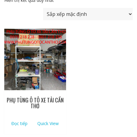
Hiển thị kết quả duy nhất
PHỤ TÙNG Ô TÔ XE TẢI CẦN
THƠ
Đọc tiếp
Quick View