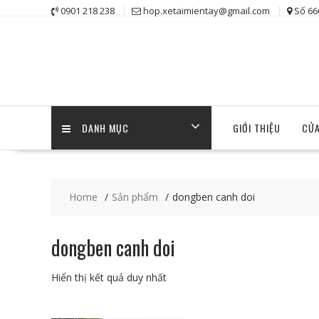
Skip
0901 218 238
hop.xetaimientay@gmail.com
Số 66
to
content
DANH MỤC
GIỚI THIỆU
CỬA
Home
Sản phẩm
dongben canh doi
dongben canh doi
Hiển thị kết quả duy nhất