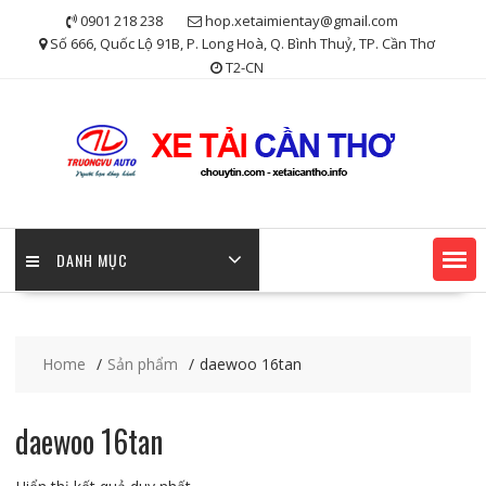
Skip
0901 218 238
hop.xetaimientay@gmail.com
to
Số 666, Quốc Lộ 91B, P. Long Hoà, Q. Bình Thuỷ, TP. Cần Thơ
content
T2-CN
DANH MỤC
Home
Sản phẩm
daewoo 16tan
daewoo 16tan