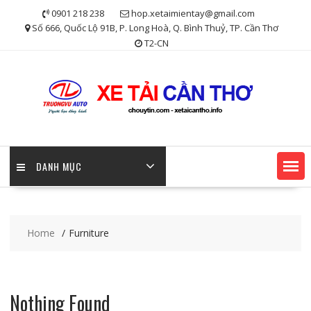
Skip
0901 218 238
hop.xetaimientay@gmail.com
to
Số 666, Quốc Lộ 91B, P. Long Hoà, Q. Bình Thuỷ, TP. Cần Thơ
content
T2-CN
DANH MỤC
Home
Furniture
Nothing Found