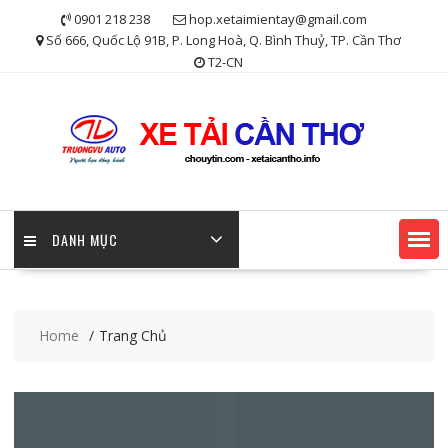
Skip
0901 218 238
hop.xetaimientay@gmail.com
to
Số 666, Quốc Lộ 91B, P. Long Hoà, Q. Bình Thuỷ, TP. Cần Thơ
content
T2-CN
DANH MỤC
Home
Trang Chủ